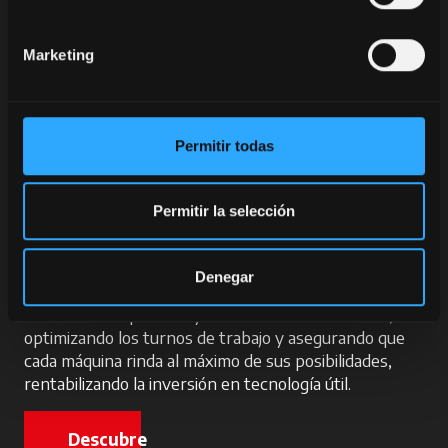
necesidad de cumplimentar complejos cuadernos
de campo
Marketing
Analizar los costes
, teniendo siempre a la vista
cuánto se está invirtiendo por cada hectárea
trabajada
McCormick Fleet Management:
Permitir todas
Control total de la flota
Permitir la selección
Para quienes gestionan flotas importantes de
tractores,
McCormick
Fleet Management
es la
herramienta que convierte a un gestor en un
Denegar
auténtico director de operaciones. Permite
monitorizar la posición y el estado de cada tractor,
optimizando los turnos de trabajo y asegurando que
cada máquina rinda al máximo de sus posibilidades,
rentabilizando la inversión en tecnología útil.
Descubre