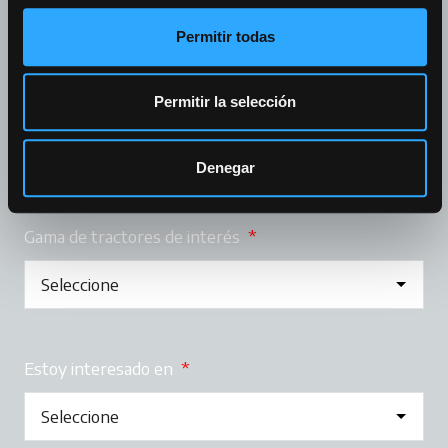
Permitir todas
Permitir la selección
¿Tienes un McCormick?
*
Sí
No
Denegar
Gama de tractores de interés
*
Estoy interesado en
*