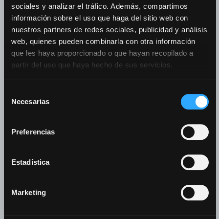
sociales y analizar el tráfico. Además, compartimos
Empresa
información sobre el uso que haga del sitio web con
nuestros partners de redes sociales, publicidad y análisis
web, quienes pueden combinarla con otra información
que les haya proporcionado o que hayan recopilado a
partir del uso que haya hecho de sus servicios.
Correo electrónico
*
Selección
Necesarias
de
consentimiento
Preferencias
Teléfono móvil
*
Estadística
Marketing
Dirección
*