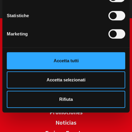
Statistiche
Marketing
Accetta tutti
McCormick World
Accetta selezionati
Productos
Rifiuta
Servicios
Promociones
Noticias