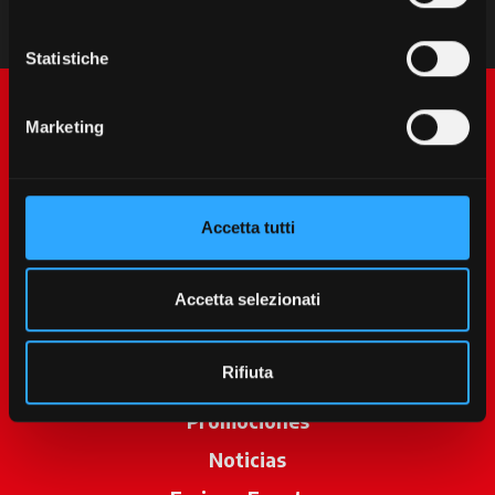
Statistiche
Marketing
Accetta tutti
McCormick World
Accetta selezionati
Productos
Rifiuta
Servicios
Promociones
Noticias