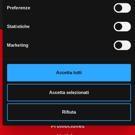
Preferenze
Statistiche
Marketing
Accetta tutti
McCormick World
Accetta selezionati
Productos
Rifiuta
Servicios
Promociones