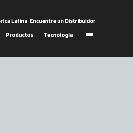
e en una pestaña nu
rica Latina
Encuentre un Distribuidor
se abre en una 
Productos
Tecnología