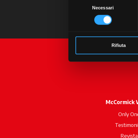
Selezione
Necessari
del
consenso
Rifiuta
McCormick 
Only On
Testimoni
Revista