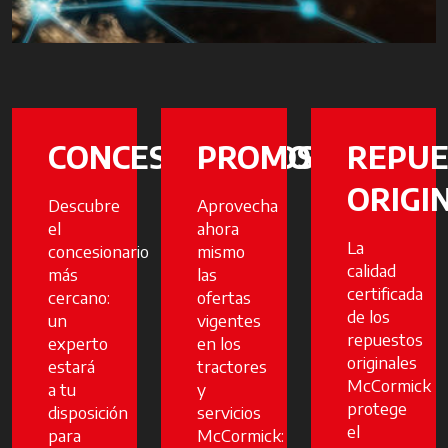
CONCESIONARIOS
PROMOCIONES
REPUE
ORIGI
Descubre
Aprovecha
el
ahora
La
concesionario
mismo
calidad
más
las
certificada
cercano:
ofertas
de los
un
vigentes
repuestos
experto
en los
originales
estará
tractores
McCormick
a tu
y
protege
disposición
servicios
el
para
McCormick: