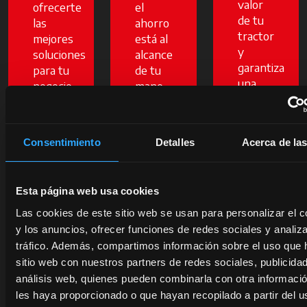
valor
ofrecerte
el
de tu
las
ahorro
tractor
mejores
está al
y
soluciones
alcance
garantiza
para tu
de tu
una
negocio.
mano.
mayor
Pero
fiabilidad
solo
Descubre
y
por
más
Consentimiento
Detalles
Acerca de la
rendimiento.
poco
se abre en una pestaña nueva
tiempo.
Descu
Esta página web usa cookies
más
Descubre
Las cookies de este sitio web se usan para personalizar el c
más
y los anuncios, ofrecer funciones de redes sociales y analiza
tráfico. Además, compartimos información sobre el uso que 
sitio web con nuestros partners de redes sociales, publicida
análisis web, quienes pueden combinarla con otra informaci
les haya proporcionado o que hayan recopilado a partir del 