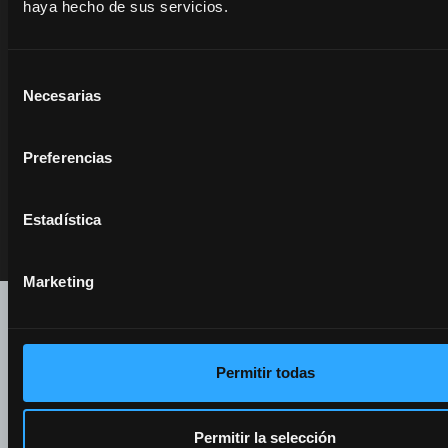
haya hecho de sus servicios.
Selección
Necesarias
de
consentimiento
Preferencias
se abre en una pestaña nueva
Estadística
Marketing
Folleto
open_in_new
se abre en una pestaña nueva
share
Compartir
Permitir todas
Especificaciones
open_in_new
se abre en una pestaña nueva
Permitir la selección