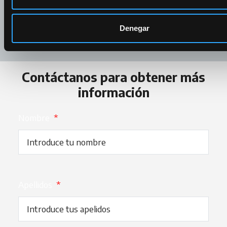
técnicas
share
Compartir
Denegar
Contáctanos para obtener más
información
Nombre
*
Apellidos
*