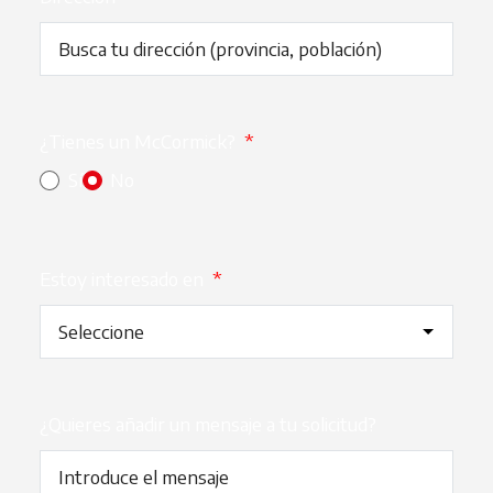
¿Tienes un McCormick?
*
Sí
No
Estoy interesado en
*
¿Quieres añadir un mensaje a tu solicitud?