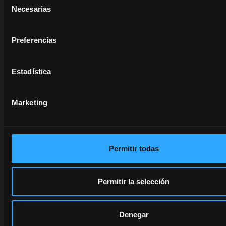
poco
se abre en una pestaña nueva
Necesarias
tiempo.
de
consentimiento
Descu
más
Descubre
Preferencias
más
Estadística
Marketing
Permitir todas
Permitir la selección
se abre en una pestaña nueva
Denegar