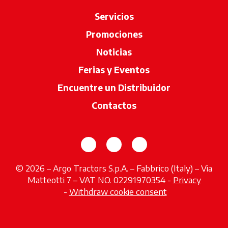
Servicios
Promociones
Noticias
Ferias y Eventos
Encuentre un Distribuidor
se abre en u
Contactos
se abre en una pestaña nueva
se abre en una pestaña 
se abre en una pes
© 2026 – Argo Tractors S.p.A. – Fabbrico (Italy) – Via
Matteotti 7 – VAT NO. 02291970354 -
Privacy
se abre en una pestaña nueva
-
Withdraw cookie consent