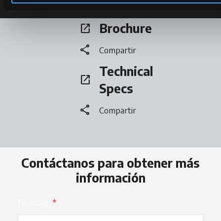
Brochure
open_in_new
se abre en una pestaña nueva
share
Compartir
Technical
open_in_new
se abre en una pestaña nueva
Specs
share
Compartir
Contáctanos para obtener más
información
Nombre
*