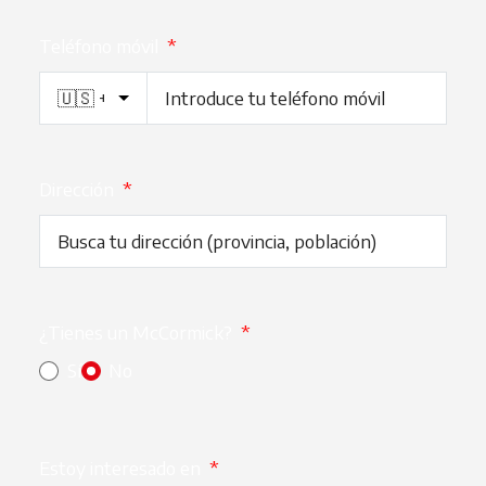
Teléfono móvil
*
Dirección
*
¿Tienes un McCormick?
*
Sí
No
Estoy interesado en
*