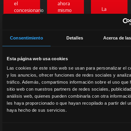
el
ahora
La
concesionario
mismo
calidad
más
las
certificada
cercano:
ofertas
de los
un
vigentes
repuestos
experto
en los
Consentimiento
Detalles
Acerca de la
originales
estará
tractores
McCormick
a tu
y
protege
disposición
servicios
Esta página web usa cookies
el
para
McCormick:
Las cookies de este sitio web se usan para personalizar el c
valor
ofrecerte
el
y los anuncios, ofrecer funciones de redes sociales y analiza
de tu
las
ahorro
tráfico. Además, compartimos información sobre el uso que 
tractor
mejores
está al
y
sitio web con nuestros partners de redes sociales, publicida
soluciones
alcance
garantiza
análisis web, quienes pueden combinarla con otra informaci
para tu
de tu
una
les haya proporcionado o que hayan recopilado a partir del 
negocio.
mano.
mayor
haya hecho de sus servicios.
Pero
fiabilidad
solo
Descubre
y
por
más
rendimiento.
Selección