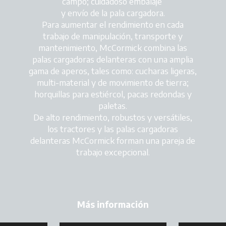
campo; cuidadoso embalaje
y envío de la pala cargadora.
Para aumentar el rendimiento en cada
trabajo de manipulación, transporte y
mantenimiento, McCormick combina las
palas cargadoras delanteras con una amplia
gama de aperos, tales como: cucharas ligeras,
multi-material y de movimiento de tierra;
horquillas para estiércol, pacas redondas y
paletas.
De alto rendimiento, robustos y versátiles,
los tractores y las palas cargadoras
delanteras McCormick forman una pareja de
trabajo excepcional.
Más información