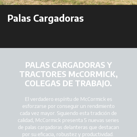
Palas Cargadoras
PALAS CARGADORAS Y
TRACTORES McCORMICK,
COLEGAS DE TRABAJO.
El verdadero espíritu de McCormick es
esforzarse por conseguir un rendimiento
cada vez mayor. Siguiendo esta tradición de
calidad, McCormick presenta 5 nuevas series
de palas cargadoras delanteras que destacan
por su eficacia, robustez y productividad.