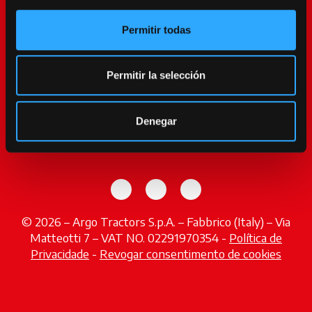
Serviços
Permitir todas
Promoções
Notícias
Permitir la selección
Feiras e Eventos
Encontrar Concessionário
opens in a n
Denegar
Contactos
opens in a new tab
opens in a new tab
opens in a new tab
© 2026 – Argo Tractors S.p.A. – Fabbrico (Italy) – Via
Matteotti 7 – VAT NO. 02291970354 -
Política de
Privacidade
-
Revogar consentimento de cookies