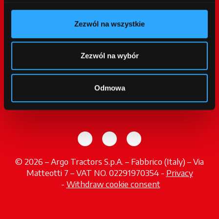
Usługi
Zezwól na wszystkie
Promocje
Aktualności
Zezwól na wybór
Targi i Wydarzenia
Znajdź Dealera
opens in a new tab
Odmowa
Kontakt
opens in a new tab
opens in a new tab
opens in a new tab
© 2026 – Argo Tractors S.p.A. – Fabbrico (Italy) – Via
Matteotti 7 – VAT NO. 02291970354 -
Privacy
opens in a new tab
-
Withdraw cookie consent