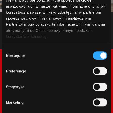
i reklam, aby oferować funkcje społecznościowe i
analizować ruch w naszej witrynie. Informacje o tym, jak
korzystasz z naszej witryny, udostępniamy partnerom
Dziękujemy za kontakt.
społecznościowym, reklamowym i analitycznym.
Partnerzy mogą połączyć te informacje z innymi danymi
Odpowiemy tak szybko, jak to
otrzymanymi od Ciebie lub uzyskanymi podczas
możliwe.
korzystania z ich usług.
Wybór
Niezbędne
zgody
Preferencje
Statystyka
McCormick World
Marketing
Produkty