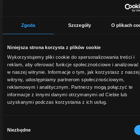
Zgoda
Szczegóły
O plikach co
Niniejsza strona korzysta z plików cookie
DEALERZY
PROMOCJE
CZĘŚCI
Wykorzystujemy pliki cookie do spersonalizowania treści i
reklam, aby oferować funkcje społecznościowe i analizować
ZAMIE
w naszej witrynie. Informacje o tym, jak korzystasz z naszej
Poznaj
Skorzystaj
witryny, udostępniamy partnerom społecznościowym,
najbliższego
już
Certyfikowan
reklamowym i analitycznym. Partnerzy mogą połączyć te
dealera
teraz z
jakość
informacje z innymi danymi otrzymanymi od Ciebie lub
-
aktualnych
oryginalnych
uzyskanymi podczas korzystania z ich usług.
specjalistę
ofert
części
gotowego
na
McCormick
wsłuchać
ciągniki
chroni
Wybór
się w
i usługi
wartość
Niezbędne
Twoje
McCormick!
zgody
Twojego
potrzeby
Oszczędność