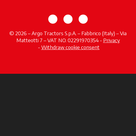
opens in a new tab
opens in a new tab
opens in a new tab
© 2026 – Argo Tractors S.p.A. – Fabbrico (Italy) – Via
Matteotti 7 – VAT NO. 02291970354 -
Privacy
opens in a new tab
-
Withdraw cookie consent