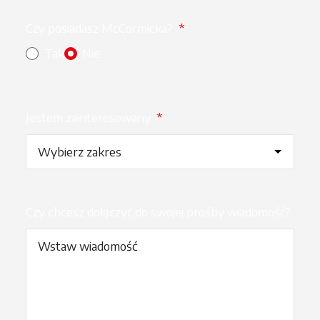
Czy posiadasz McCormicka?
*
Tak
Nie
Jestem zainteresowany
*
Czy chcesz dołączyć do swojej prośby wiadomość?