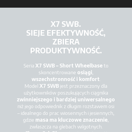
X7 SWB.
SIEJE EFEKTYWNOŚĆ,
ZBIERA
PRODUKTYWNOŚĆ.
Seria
X7 SWB – Short Wheelbase
to
skoncentrowane
osiągi
,
wszechstronność
i komfort
.
Model
X7 SWB
jest przeznaczony dla
użytkowników poszukujących ciągnika
zwinniejszego i bardziej uniwersalnego
niż jego odpowiednik z długim rozstawem osi
– idealnego do prac wiosennych i jesiennych,
gdzie
masa ma kluczowe
znaczenie
,
zwłaszcza na glebach wilgotnych.