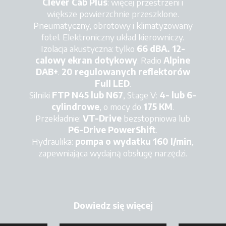
Clever Cab Plus
: więcej przestrzeni i
większe powierzchnie przeszklone.
Pneumatyczny, obrotowy i klimatyzowany
fotel. Elektroniczny układ kierowniczy.
Izolacja akustyczna: tylko
66 dBA. 12-
calowy ekran dotykowy
. Radio
Alpine
DAB+
.
20 regulowanych reflektorów
Full LED
.
Silniki
FTP N45 lub N67
, Stage V:
4- lub 6-
cylindrowe
, o mocy do
175 KM
.
Przekładnie:
VT-Drive
bezstopniowa lub
P6-Drive PowerShift
.
Hydraulika:
pompa o wydatku 160 l/min
,
zapewniająca wydajną obsługę narzędzi.
Dowiedz się więcej