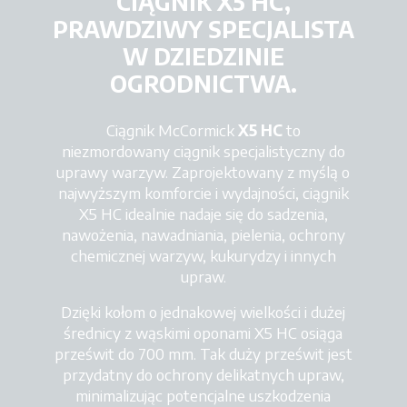
CIĄGNIK X5 HC,
PRAWDZIWY SPECJALISTA
W DZIEDZINIE
OGRODNICTWA.
Ciągnik McCormick
X5 HC
to
niezmordowany ciągnik specjalistyczny do
uprawy warzyw. Zaprojektowany z myślą o
najwyższym komforcie i wydajności, ciągnik
X5 HC idealnie nadaje się do sadzenia,
nawożenia, nawadniania, pielenia, ochrony
chemicznej warzyw, kukurydzy i innych
upraw.
Dzięki kołom o jednakowej wielkości i dużej
średnicy z wąskimi oponami X5 HC osiąga
prześwit do 700 mm. Tak duży prześwit jest
przydatny do ochrony delikatnych upraw,
minimalizując potencjalne uszkodzenia