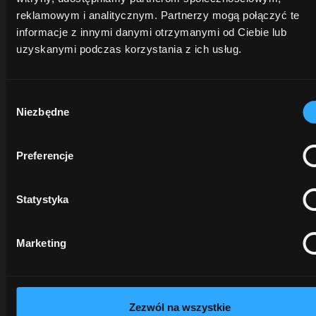
ciągnika
i
jest na
reklamowym i analitycznym. Partnerzy mogą połączyć te
oraz
zaproponować
wyciągnięcie
informacje z innymi danymi otrzymanymi od Ciebie lub
zapewnia
najlepsze
ręki –
uzyskanymi podczas korzystania z ich usług.
większą
rozwiązania
jednak
niezawodnoś
dla
wyłącznie
oraz
Twojej
przez
Wybór
lepsze
działalności.
ograniczony
Niezbędne
zgody
osiągi.
czas.
Dowiedz
Preferencje
Dowie
się
Dowiedz
się
więcej
się
więcej
opens in a new tab
więcej
Statystyka
Marketing
Zezwól na wszystkie