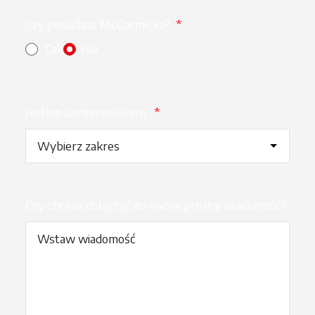
Czy posiadasz McCormicka?
*
Tak
Nie
Jestem zainteresowany
*
Czy chcesz dołączyć do swojej prośby wiadomość?