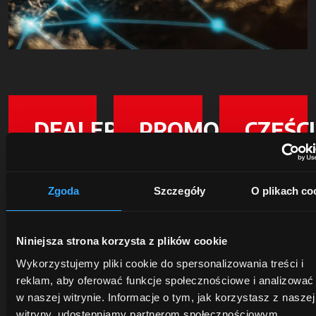
DEALERZY
PROMOCJE
CZĘŚCI
ZAMIE
Poznaj
Skorzystaj
najbliższego
już
Zgoda
Szczegóły
O plikach co
Certyfikowan
dealera
teraz z
jakość
-
aktualnych
oryginalnych
specjalistę
ofert
części
Niniejsza strona korzysta z plików cookie
gotowego
na
McCormick
wsłuchać
ciągniki
Wykorzystujemy pliki cookie do spersonalizowania treści i
chroni
się w
i usługi
reklam, aby oferować funkcje społecznościowe i analizować
wartość
Twoje
McCormick!
w naszej witrynie. Informacje o tym, jak korzystasz z naszej
Twojego
potrzeby
Oszczędność
witryny, udostępniamy partnerom społecznościowym,