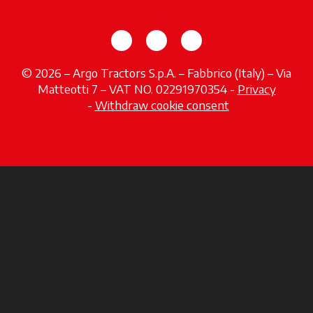
opens in a new tab
opens in a new tab
opens in a new tab
© 2026 – Argo Tractors S.p.A. – Fabbrico (Italy) – Via
Matteotti 7 – VAT NO. 02291970354 -
Privacy
opens in a new tab
-
Withdraw cookie consent