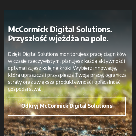
McCormick Digital Solutions.
Przyszłość wjeżdża na pole.
Dzięki Digital Solutions monitorujesz pracę ciągników
w czasie rzeczywistym, planujesz każdą aktywność i
optymalizujesz kolejne kroki. Wybierz innowację,
która upraszcza i przyspiesza Twoją pracę, ogranicza
straty oraz zwiększa produktywność i opłacalność
gospodarstwa.
Odkryj McCormick Digital Solutions