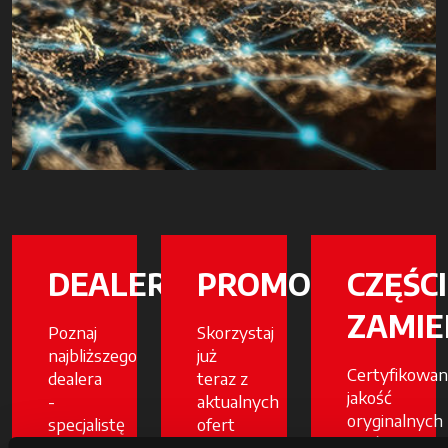
DEALERZY
PROMOCJE
CZĘŚCI
ZAMIE
Poznaj
Skorzystaj
najbliższego
już
Certyfikowan
dealera
teraz z
jakość
-
aktualnych
oryginalnych
specjalistę
ofert
części
gotowego
na