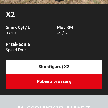
X2
Silnik Cyl / L
Moc KM
3 / 1,9
49 / 57
Przekładnia
Speed Four
Skonfiguruj X2
Pobierz broszurę