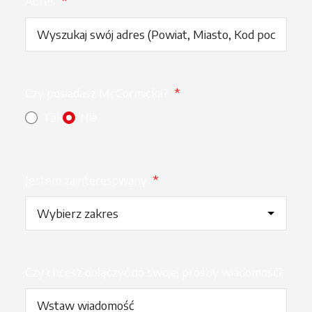
Adres
*
Czy posiadasz McCormicka?
*
Tak
Nie
Jestem zainteresowany
*
Czy chcesz dołączyć do swojej prośby wiadomość?