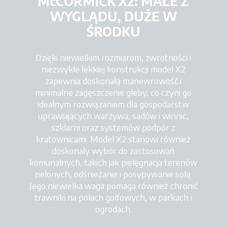
McCORMICK X2: MAŁE Z
WYGLĄDU, DUŻE W
ŚRODKU
Dzięki niewielkim rozmiarom, zwrotności i
niezwykle lekkiej konstrukcji model X2
zapewnia doskonałą manewrowość i
minimalne zagęszczenie gleby, co czyni go
idealnym rozwiązaniem dla gospodarstw
uprawiających warzywa, sadów i winnic,
szklarni oraz systemów podpór z
kratownicami. Model X2 stanowi również
doskonały wybór do zastosowań
komunalnych, takich jak pielęgnacja terenów
zielonych, odśnieżanie i posypywanie solą.
Jego niewielka waga pomaga również chronić
trawniki na polach golfowych, w parkach i
ogrodach.