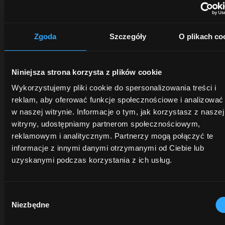
McCormick
wsłuchać
ciągniki
chroni
się w
i usługi
wartość
Twoje
McCormick!
Zgoda
Szczegóły
O plikach co
Twojego
potrzeby
Oszczędność
ciągnika
i
jest na
oraz
zaproponować
wyciągnięcie
Niniejsza strona korzysta z plików cookie
zapewnia
najlepsze
ręki –
Wykorzystujemy pliki cookie do spersonalizowania treści i
większą
rozwiązania
jednak
reklam, aby oferować funkcje społecznościowe i analizować
niezawodnoś
dla
wyłącznie
oraz
w naszej witrynie. Informacje o tym, jak korzystasz z naszej
Twojej
przez
lepsze
witryny, udostępniamy partnerom społecznościowym,
działalności.
ograniczony
osiągi.
reklamowym i analitycznym. Partnerzy mogą połączyć te
czas.
informacje z innymi danymi otrzymanymi od Ciebie lub
Dowiedz
uzyskanymi podczas korzystania z ich usług.
Dowie
się
Dowiedz
się
więcej
się
więcej
opens in a new tab
więcej
Wybór
Niezbędne
zgody