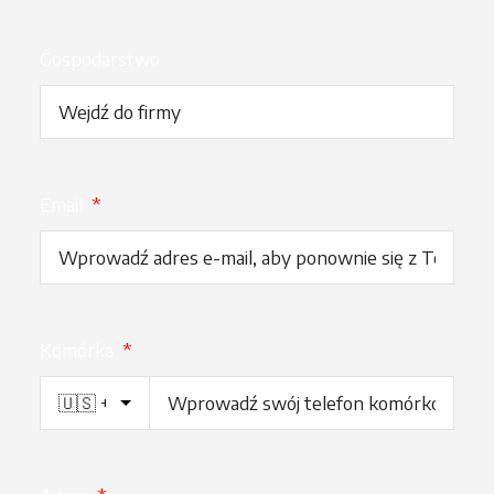
Gospodarstwo
Email
*
Komórka
*