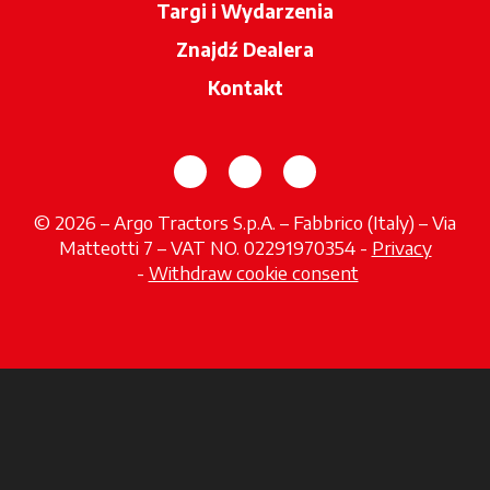
Targi i Wydarzenia
Znajdź Dealera
opens in a new tab
Kontakt
opens in a new tab
opens in a new tab
opens in a new tab
© 2026 – Argo Tractors S.p.A. – Fabbrico (Italy) – Via
Matteotti 7 – VAT NO. 02291970354 -
Privacy
opens in a new tab
-
Withdraw cookie consent