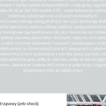
owane z myślą o pełnej kompatybilności z całą gamą ciągnik
elu X2 aż po 240 KM modelu X7.6 – nowe ładowacze czołow
rolnictwie, leśnictwie oraz w pracach komunalnych.
Cormick oferują szereg istotnych korzyści: doskonałą do
czenie operatora; większy udźwig; większy zasięg podnoszenia
le montażowe zaprojektowane tak, aby równomiernie rozkład
rzedniej; wysokiej jakości lakier Red Spirit, odporny na tru
 a także staranne pakowanie i transport zapobiegające usz
fektywność w różnorodnych pracach związanych z załadunk
ołowe McCormick są dostępne z szeroką gamą osprzętu, obe
, łyżki wielofunkcyjne, widły do obornika, widły do bel okrągł
ronne – ładowacze czołowe McCormick w połączeniu z ciągnika
dopasowany duet do każdej pracy.
trząsowy (anti-shock)