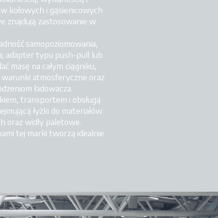
ów kołowych i gąsienicowych
e znajdują zastosowanie w
kładność samopoziomowania,
; adapter typu push-pull lub
ać masę na całym ciągniku,
dne warunki atmosferyczne oraz
kodzeniom ładowacza.
iem, transportem i obsługą
jmującą łyżki do materiałów
ych oraz widły paletowe.
mi tej marki tworzą idealnie