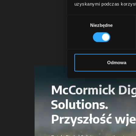
uzyskanymi podczas korzysta
Z M
Wybór
Niezbędne
zgody
Odmowa
McCormick Dig
Solutions.
Przyszłość wje