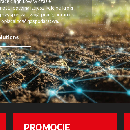
pracę ciągników w czasie
ść i optymalizujesz kolejne kroki.
 przyspiesza Twoją pracę, ogranicza
i opłacalność gospodarstwa.
olutions
PROMOCJE