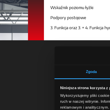
Wskaźnik poziomu łyżki
Podpory postojowe
3. Funkcja oraz 3. + 4. Funkcja hy
We
Zgoda
Twoja podróż zac
Niniejsza strona korzysta z
stwórz go dzię
dealera
— znajdz
Wykorzystujemy pliki cookie 
Odkryj
także 
ruch w naszej witrynie. Inf
A dzięki aplikacji
M
reklamowym i analitycznym. 