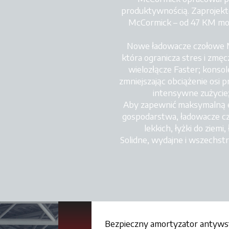
produktywnością. Zaprojekt
McCormick – od 47 KM mod
Nowe ładowacze czołowe Mc
która ogranicza stres i zmę
wielozłącze Faster; konso
zmniejszając obciążenie osi p
intensywne zużycie;
Aby zapewnić maksymalną e
gospodarstwa, ładowacze cz
lekkich, łyżki do ziemi
Solidne, wydajne i wszechst
Bezpieczny amortyzator antyws