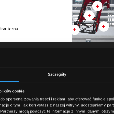
+
+
+
+
drauliczna
jdź do świata McCorm
Szczegóły
zyna się tutaj: wyobraź sobie ciągnik idealnie dopasowany do
 plików cookie
ki naszemu intuicyjnemu
konfiguratorowi
. Następnie odwi
iesz tam specjalistę gotowego wysłuchać Cię i doradzić najle
do spersonalizowania treści i reklam, aby oferować funkcje sp
ekskluzywne
promocje
oraz korzyści przeznaczone dla klie
ormacje o tym, jak korzystasz z naszej witryny, udostępniamy p
y McCormick
wejdziesz w świat technologii i innowacji, poz
Partnerzy mogą połączyć te informacje z innymi danymi otrzym