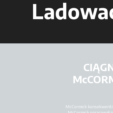
Ladowac
CIĄG
McCORM
McCormick konsekwentnie
McCormick opracował pię