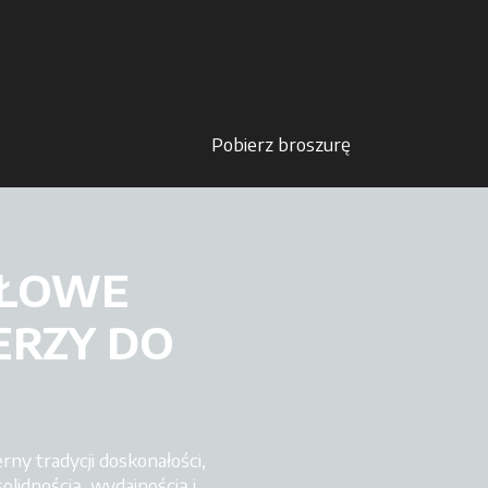
Pobierz broszurę
OŁOWE
ERZY DO
y tradycji doskonałości,
lidnością, wydajnością i