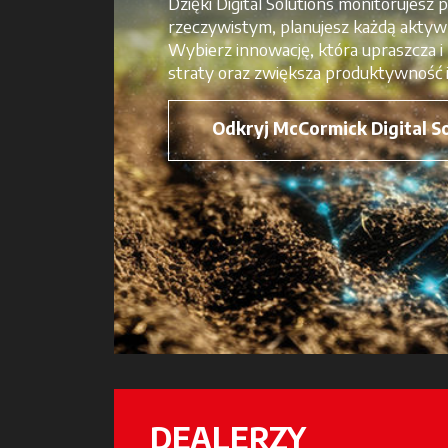
Dzięki Digital Solutions monitorujesz 
rzeczywistym, planujesz każdą aktywno
Wybierz innowację, która upraszcza i
straty oraz zwiększa produktywność 
Odkryj McCormick Digital S
DEALERZY