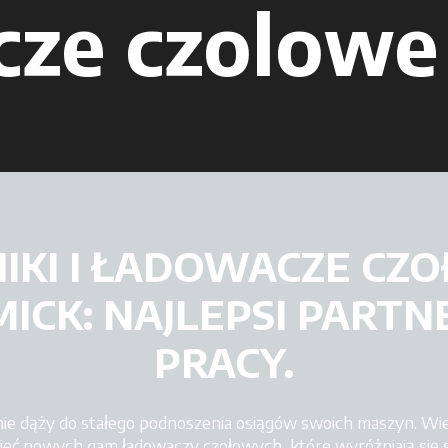
ze czolowe
NIKI I ŁADOWACZE CZ
ICK: NAJLEPSI PARTN
PRACY.
 dąży do stałego podnoszenia osiągów swoich maszyn. Wiern
ć nowych gam ładowaczy czołowych, które wyróżniają się so