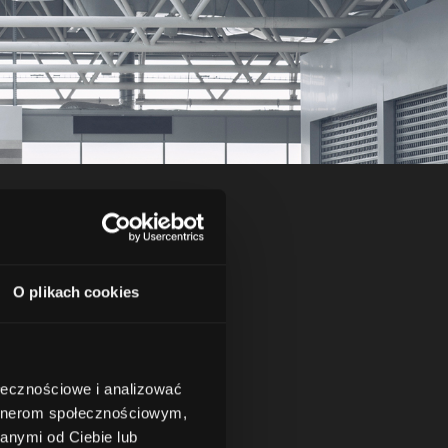
ick
O plikach cookies
 Twoich potrzeb i
edź najbliższego
psze rozwiązanie.
ołecznościowe i analizować
ntów McCormick.
artnerom społecznościowym,
ostając na bieżąco z
anymi od Ciebie lub