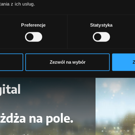
nowościami i ofertami.
nia z ich usług.
cCormick Twoja wizja ciągnika staje się rzeczywistoś
Poproś o informacje
Preferencje
Statystyka
Zezwól na wybór
Z
ital
żdża na pole.