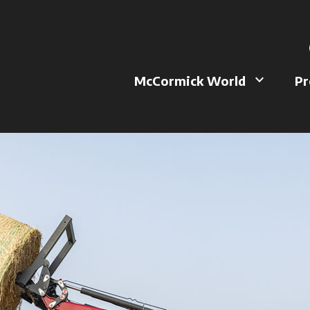
a
keyboard_arrow_down
McCormick World
Pr