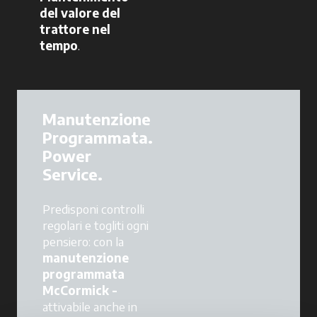
del valore del
trattore nel
tempo
.
Manutenzione
Programmata.
Power
Service.
Predisponi controlli
regolari e togliti ogni
pensiero: con la
manutenzione
programmata
McCormick -
attivabile anche in