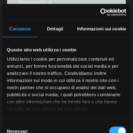
abbinamento al
servizio di
estensione di
garanzia
-
Consenso
Dettagli
Informazioni sui cookie
mantieni le
performance del
tuo trattore,
riduci i rischi di
Questo sito web utilizza i cookie
guasto e conservi
Utilizziamo i cookie per personalizzare contenuti ed
la validità delle
annunci, per fornire funzionalità dei social media e per
garanzie.
analizzare il nostro traffico. Condividiamo inoltre
Un programma
informazioni sul modo in cui utilizza il nostro sito con i
pensato per il tuo
nostri partner che si occupano di analisi dei dati web,
trattore, un
pubblicità e social media, i quali potrebbero combinarle
supporto concreto
con altre informazioni che ha fornito loro o che hanno
per il tuo lavoro.
raccolto dal suo utilizzo dei loro servizi.
E con l’app
My
McCormick
ricevi
promemoria, check-
Selezione
Necessari
list e ricambi
del