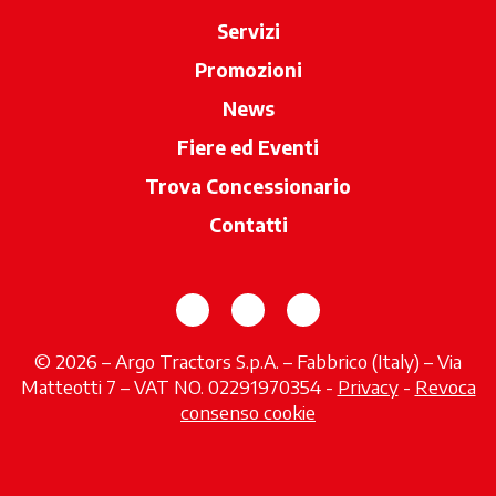
Servizi
Promozioni
News
Fiere ed Eventi
Trova Concessionario
si apre in una 
Contatti
si apre in una nuova scheda
si apre in una nuova sch
si apre in una nuov
© 2026 – Argo Tractors S.p.A. – Fabbrico (Italy) – Via
Matteotti 7 – VAT NO. 02291970354 -
Privacy
si apre in 
-
Revoca
consenso cookie