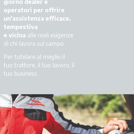
giorno dealer e
operatori per offrire
un’assistenza efficace,
tempestiva
e vicina
alle reali esigenze
di chi lavora sul campo.
Per tutelare al meglio il
tuo trattore, il tuo lavoro, il
tuo business.