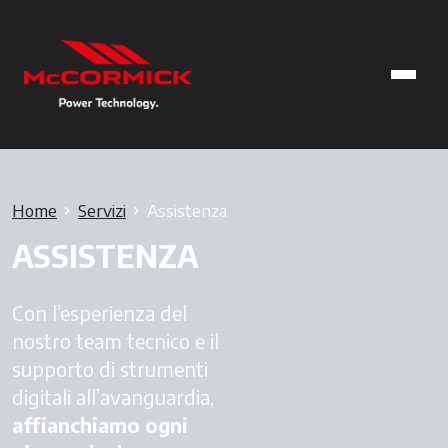
Home
Servizi
Assistenza
ASSISTENZA
Con l’esperienza del
nostro team tecnico e il
supporto di strumenti
digitali all’avanguardia,
affianchiamo ogni