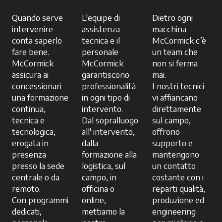
Quando serve
L'equipe di
Dietro ogni
intervenire
assistenza
macchina
conta saperlo
tecnica e il
McCormick c’è
fare bene.
personale
un team che
McCormick
McCormick
non si ferma
assicura ai
garantiscono
mai.
concessionari
professionalità
I nostri tecnici
una formazione
in ogni tipo di
vi affiancano
continua,
intervento.
direttamente
tecnica e
Dal sopralluogo
sul campo,
tecnologica,
all' intervento,
offrono
erogata in
dalla
supporto e
presenza
formazione alla
mantengono
presso la sede
logistica, sul
un contatto
centrale o da
campo, in
costante con i
remoto.
officina o
reparti qualità,
Con programmi
online,
produzione ed
dedicati,
mettiamo la
engineering