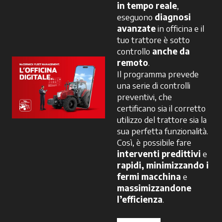
in tempo reale
,
eseguono
diagnosi
avanzate
in officina e il
tuo trattore è sotto
controllo
anche da
remoto
.
Il programma prevede
una serie di controlli
preventivi, che
certificano sia il corretto
utilizzo del trattore sia la
sua perfetta funzionalità.
Così, è possibile fare
interventi predittivi
e
rapidi, minimizzando i
fermi macchina
e
massimizzandone
l’efficienza
.