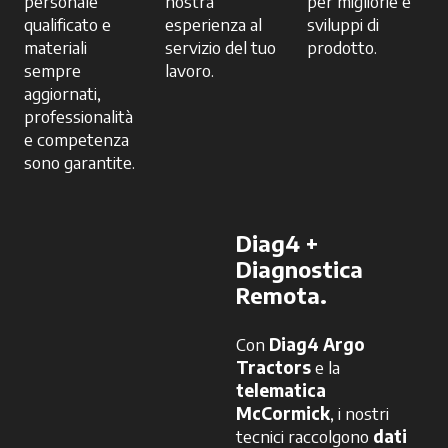
personale
nostra
per migliorie e
qualificato e
esperienza al
sviluppi di
materiali
servizio del tuo
prodotto.
sempre
lavoro.
aggiornati,
professionalità
e competenza
sono garantite.
Diag4 +
Diagnostica
Remota.
Con
Diag4 Argo
Tractors
e la
telematica
McCormick
, i nostri
tecnici raccolgono
dati