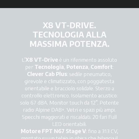
X8 VT-DRIVE.
TECNOLOGIA ALLA
MASSIMA POTENZA.
L’
X8 VT-Drive
è un riferimento assoluto
per
Tecnologia
,
Potenza
,
Comfort
:
Clever Cab Plus
: sedile pneumatico,
girevole e climatizzato, con poggiatesta
orientabile e bracciolo solidale. Sterzo a
controllo elettronico. Isolamento acustico:
solo 67 dBA. Monitor touch da 12”. Potente
radio Alpine DAB+. Vetri e spazi più ampi.
Specchi maggiorati e riscaldati. 20 fari Full
LED orientabili.
Motore FPT N67 Stage V
: fino a 313 CV,
montato su un telaio in ghisa che bilancia il