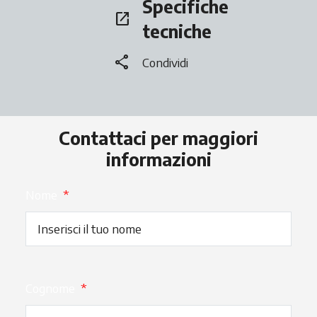
Specifiche
open_in_new
si apre in una nuova scheda
tecniche
share
Condividi
Contattaci per maggiori
informazioni
Nome
*
Cognome
*