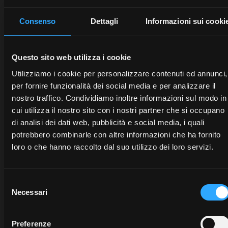
Consenso
Dettagli
Informazioni sui cooki
Questo sito web utilizza i cookie
Utilizziamo i cookie per personalizzare contenuti ed annunci,
per fornire funzionalità dei social media e per analizzare il
nostro traffico. Condividiamo inoltre informazioni sul modo in
cui utilizza il nostro sito con i nostri partner che si occupano
di analisi dei dati web, pubblicità e social media, i quali
potrebbero combinarle con altre informazioni che ha fornito
loro o che hanno raccolto dal suo utilizzo dei loro servizi.
CONCESSIONARI
PROMOZIONI
RICAM
Selezione
Necessari
del
consenso
Scopri
Approfitta
La
il
subito
qualità
Preferenze