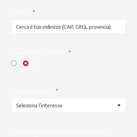
Indirizzo
*
Possiedi un McCormick?
*
Sì
No
Sono interessato a
*
Vuoi accompagnare la tua richiesta con un