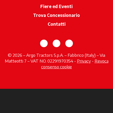
Fiere ed Eventi
Trova Concessionario
si apre in una 
Contatti
si apre in una nuova scheda
si apre in una nuova sch
si apre in una nuov
© 2026 – Argo Tractors S.p.A. – Fabbrico (Italy) – Via
Matteotti 7 – VAT NO. 02291970354 -
Privacy
si apre in 
-
Revoca
consenso cookie