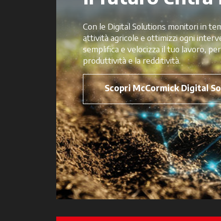
Con le Digital Solutions monitori in temp
attività agricole e ottimizzi ogni inter
semplifica e velocizza il tuo lavoro, per
produttività e la redditività.
Scopri McCormick Digital So