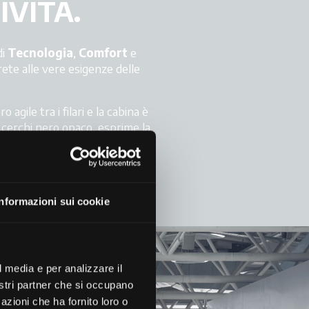
VITÀ.
di
Tecnologia
,
Comfort
e
rete alle vere esigenze delle
agile tra i filari e la cabina è
 cerchi nero opaco, esprime la
novazione
e
prestazioni
ta.
Informazioni sui cookie
l media e per analizzare il
nostri partner che si occupano
azioni che ha fornito loro o