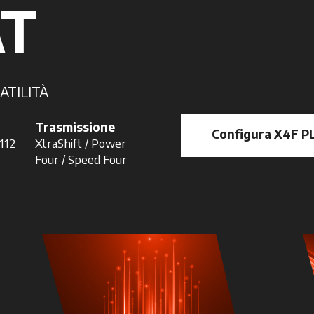
AT
ATILITÀ
Trasmissione
Configura X4F P
 112
XtraShift / Power
Four / Speed Four