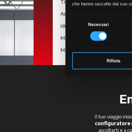
Trasmissione
che hanno raccolto dal suo uti
Assale
Selezione
Necessari
del
Idraulica
consenso
Motore
Manutenzione
Rifiuta
En
Il tuo viaggio ini
configuratore
ascoltarti e a co