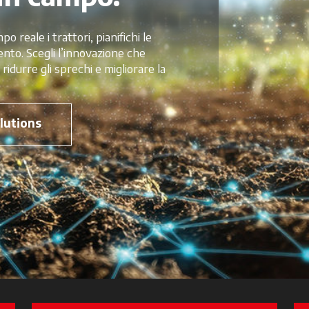
o reale i trattori, pianifichi le
vento. Scegli l’innovazione che
 ridurre gli sprechi e migliorare la
lutions