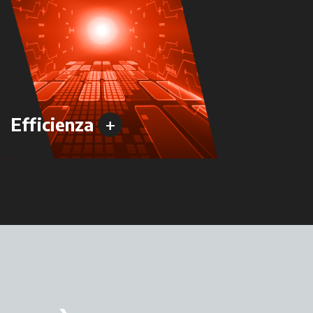
+
Efficienza
Versa