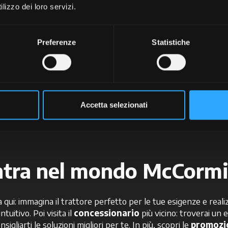
lizzo dei loro servizi.
+
+
+
+
Preferenze
Statistiche
+
Accetta selezionati
tra nel mondo McCorm
zia qui: immagina il trattore perfetto per le tue esigenze e reali
intuitivo. Poi visita il
concessionario
più vicino: troverai un
nsigliarti le soluzioni migliori per te. In più, scopri le
promozi