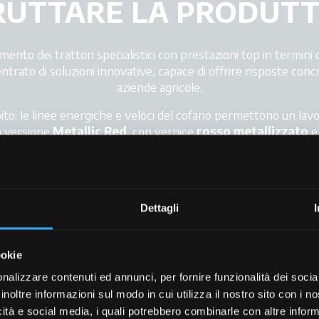
FRUTTARE LA PRODUTTI
mento dei trattori specialistici con prestazioni top in termini 
ntrato di soluzioni innovative, capace di offrire risposte conc
aziende agricole.
to: le linee energiche e veloci del cofano permettono un lavoro 
La versione
Metallic Red
, con vernice
rosso metallizzato
e
i dettaglio dell’
X4F PLAT
è stato studiato per garantire
in
enza compromessi, per una
produttività
da vero protagonis
Dettagli
ookie
nalizzare contenuti ed annunci, per fornire funzionalità dei socia
inoltre informazioni sul modo in cui utilizza il nostro sito con i 
+
icità e social media, i quali potrebbero combinarle con altre inform