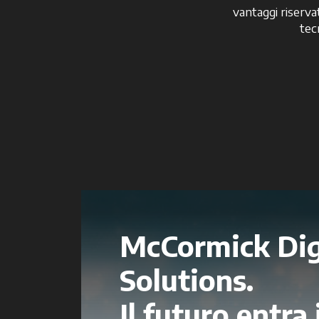
vantaggi riservat
tec
McCormick Dig
Solutions.
Il futuro entra