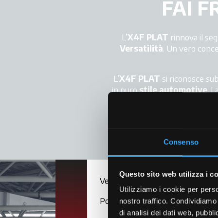
FAI 
L’
X4F PLAT
rinnova il seg
Versatilità
. Un vero conce
L’
X4F PLAT
si riconosce subi
in puro
stile automotive
. 
vera forza di McCormick. Ogn
s
Consenso
Questo sito web utilizza i c
Versioni
Utilizziamo i cookie per perso
Posto guida
nostro traffico. Condividiamo 
di analisi dei dati web, pubbl