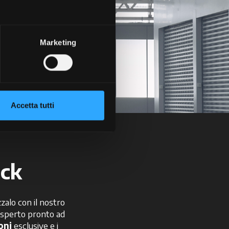
+
Marketing
Accetta tutti
ick
zzalo con il nostro
 esperto pronto ad
oni
esclusive e i