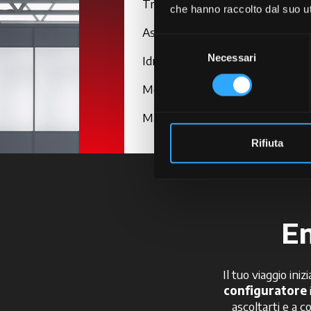
Trasmissione
che hanno raccolto dal suo uti
Assale
Selezione
Necessari
del
Idraulica
consenso
Motore
Manutenzione
Rifiuta
En
Il tuo viaggio ini
configuratore
ascoltarti e a co