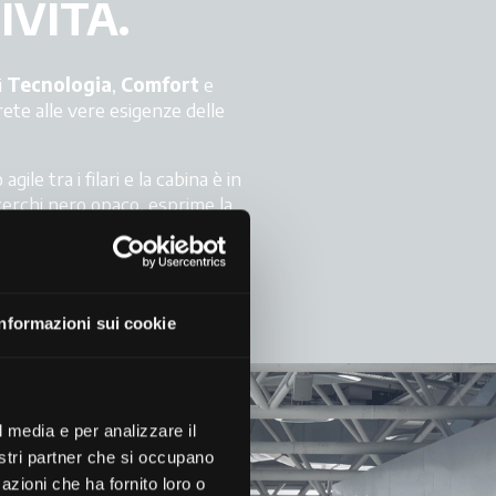
VITÀ.
i
Tecnologia
,
Comfort
e
rete alle vere esigenze delle
le tra i filari e la cabina è in
erchi nero opaco, esprime la
vazione
e
prestazioni
senza
Informazioni sui cookie
l media e per analizzare il
nostri partner che si occupano
azioni che ha fornito loro o