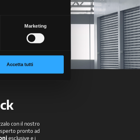
Marketing
Accetta tutti
ick
zzalo con il nostro
 esperto pronto ad
oni
esclusive e i