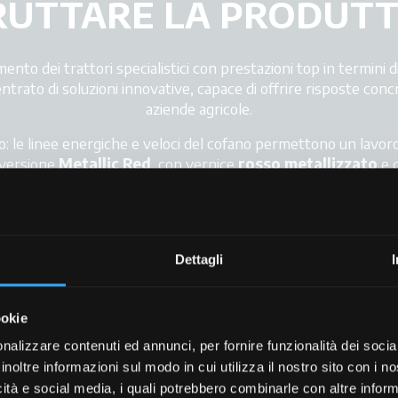
FRUTTARE LA PRODUTTI
ento dei trattori specialistici con prestazioni top in termini d
ntrato di soluzioni innovative, capace di offrire risposte conc
aziende agricole.
: le linee energiche e veloci del cofano permettono un lavoro agi
 versione
Metallic Red
, con vernice
rosso metallizzato
e c
dettaglio dell’
X4F CAB
è stato studiato per garantire
inno
compromessi, per una
produttività
da vero protagonista.
Dettagli
ookie
nalizzare contenuti ed annunci, per fornire funzionalità dei socia
+
inoltre informazioni sul modo in cui utilizza il nostro sito con i 
icità e social media, i quali potrebbero combinarle con altre inform
+