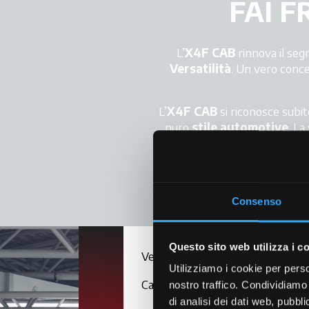
FAI 
L’
X4F CAB
rinnova il segm
Versatilità
. Un vero conce
L’
X4F CAB
si riconosce subito
puro
stile automotive
. La
vera forza di McCormick. Ogni 
Consenso
Questo sito web utilizza i c
Versioni
Utilizziamo i cookie per perso
Cabina
nostro traffico. Condividiamo 
di analisi dei dati web, pubbl