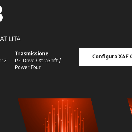
B
ATILITÀ
Trasmissione
Configura X4F 
 112
P3-Drive / XtraShift /
Power Four