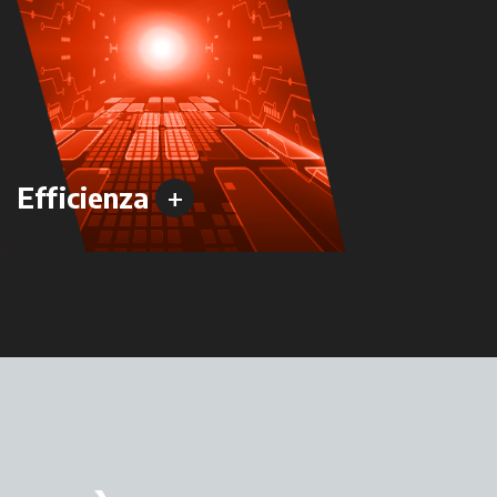
+
Efficienza
Versa