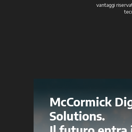
vantaggi riservat
tec
McCormick Dig
Solutions.
Il futuro entra