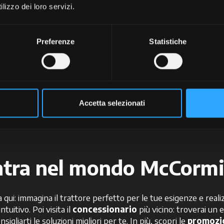
lizzo dei loro servizi.
+
+
Preferenze
Statistiche
+
+
+
Accetta selezionati
tra nel mondo McCorm
zia qui: immagina il trattore perfetto per le tue esigenze e reali
intuitivo. Poi visita il
concessionario
più vicino: troverai un
nsigliarti le soluzioni migliori per te. In più, scopri le
promozi