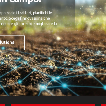
o reale i trattori, pianifichi le
vento. Scegli l’innovazione che
 ridurre gli sprechi e migliorare la
lutions