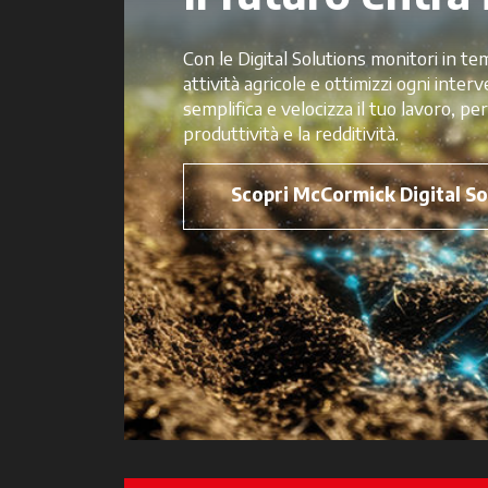
Con le Digital Solutions monitori in temp
attività agricole e ottimizzi ogni inter
semplifica e velocizza il tuo lavoro, per
produttività e la redditività.
Scopri McCormick Digital So