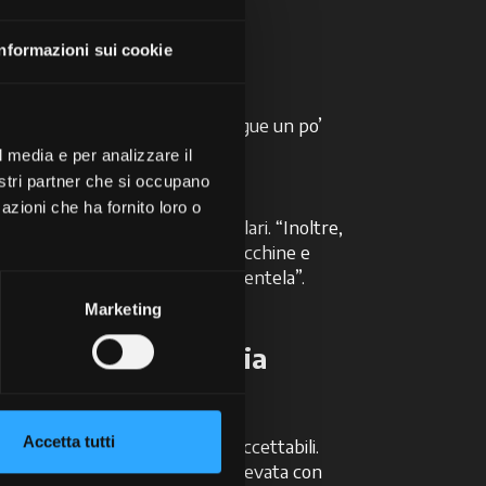
si trova ad
 passato.
Informazioni sui cookie
re nell’area del trevigiano, esegue un po’
colta e trinciatura.
l media e per analizzare il
nostri partner che si occupano
azioni che ha fornito loro o
Albanese, figlio di uno dei titolari. “Inoltre,
to nella scelta d’acquisto di macchine e
 per soddisfare al meglio la clientela”.
Marketing
onevole non è tuttavia
Accetta tutti
uisto e di manutenzione sono accettabili.
o una qualità il più possibile elevata con