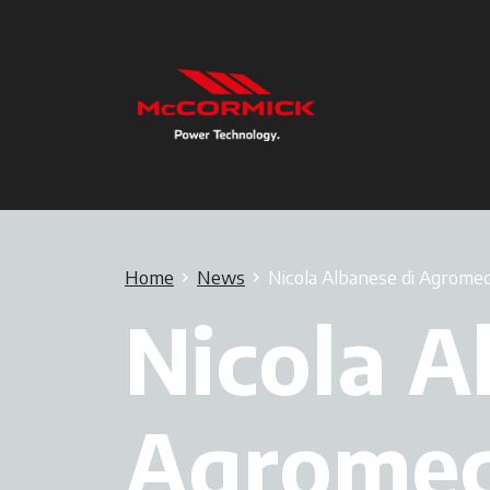
Home
News
Nicola Albanese di Agromecc
Nicola A
Agromecc