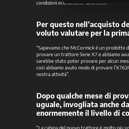
condizioni economiche favorevoli”.
Per questo nell’acquisto de
voluto valutare per la prima
“Sapevamo che McCormick è un prodotto di ott
provare un trattore Serie X7 e abbiamo avut
sarebbe stato poter provare per alcun mesi i
così abbiamo avuto modo di provare l’X7.624
nostra attività”.
Dopo qualche mese di prova
uguale, invogliata anche da
enormemente il livello di c
“La cabina del nuovo trattore è molto più spaz