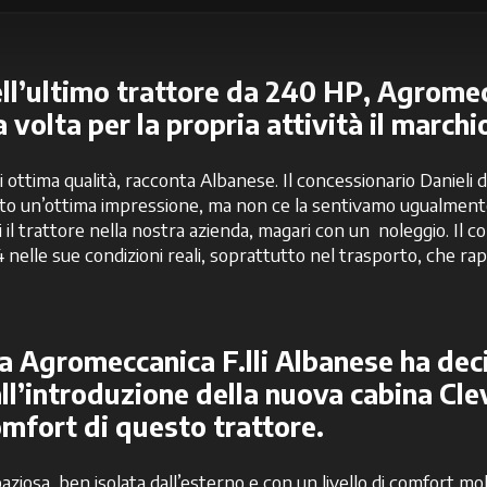
ll’ultimo
trattore da 240 HP
,
Agromecc
 volta per la propria attività il march
ima qualità, racconta Albanese. Il concessionario Danieli di I
o un’ottima impressione, ma non ce la sentivamo ugualmente di
l trattore nella nostra azienda, magari con un noleggio. Il co
 nelle sue condizioni reali, soprattutto nel trasporto, che r
 Agromeccanica F.lli Albanese ha deci
ll’introduzione della nuova cabina Cle
omfort di questo trattore.
iosa, ben isolata dall’esterno e con un livello di comfort molto