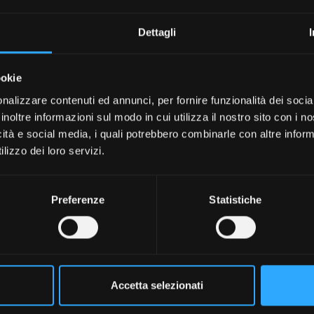
gi la famiglia
Albanese
enario molto diverso dal
Dettagli
ookie
 che rappresenta oggi una delle realtà più importanti del setto
one di cereali, mais, soia, fienagione e allevamento, incluse rac
nalizzare contenuti ed annunci, per fornire funzionalità dei socia
inoltre informazioni sul modo in cui utilizza il nostro sito con i 
icità e social media, i quali potrebbero combinarle con altre inform
e inferiore rispetto a quella di qualche anno fa”, spiega Nicola 
lizzo dei loro servizi.
molti ampi con una media di un ettaro di superficie, per ques
recise, che puntino sempre ad una qualità di lavoro molto alta
Preferenze
Statistiche
chine di alto livello con un costo ragi
Accetta selezionati
ali di “elìte”, prosegue Nicola, ma non sempre i costi di acq
qualità prezzo delle macchine e trovare soluzioni che assicurin