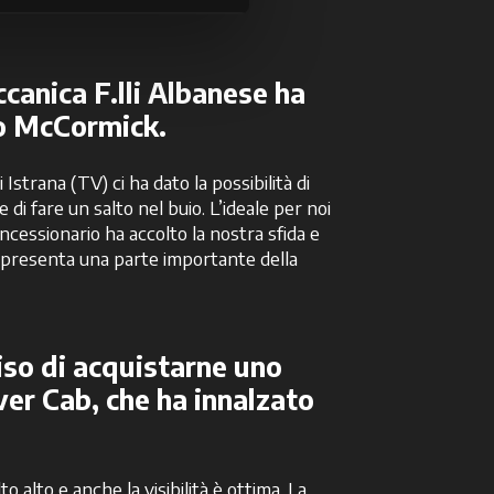
anica F.lli Albanese
ha
io
McCormick
.
strana (TV) ci ha dato la possibilità di
 fare un salto nel buio. L’ideale per noi
ncessionario ha accolto la nostra sfida e
appresenta una parte importante della
so di acquistarne uno
ver Cab, che ha innalzato
 alto e anche la visibilità è ottima. La