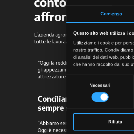
contoterzismo, og
affrontare uno sc
Consenso
Questo sito web utilizza i c
L’azienda agromeccanica di
Vedelago
(TV)
,
tutte le lavorazioni che riguardano la coltivazi
Utilizziamo i cookie per perso
nostro traffico. Condividiamo 
di analisi dei dati web, pubbl
“Oggi la redditività delle colture è decisament
che hanno raccolto dal suo uti
gli appezzamenti nella nostra zona non sono 
attrezzature occorre fare valutazioni molto p
Selezione
Necessari
del
consenso
Conciliare l’acquisto di mac
sempre semplice.
Rifiuta
“Abbiamo sempre puntato su mezzi profession
Oggi è necessario valutare bene il rapporto 