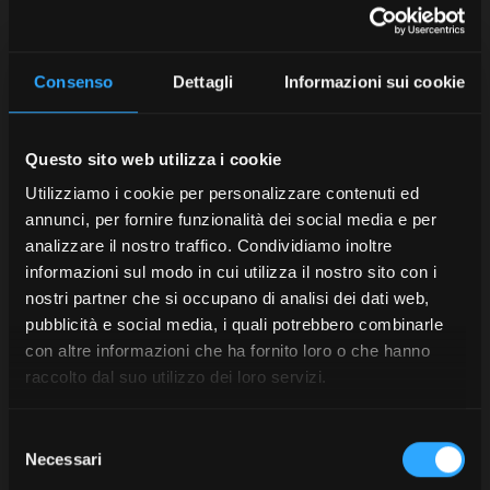
Consenso
Dettagli
Informazioni sui cookie
Come effettuare correttamente uno
sfalcio? McCormick in soccorso!
Questo sito web utilizza i cookie
Come quasi tutte le attività agricole, anche lo sfalcio può
Utilizziamo i cookie per personalizzare contenuti ed
essere effettuato manualmente grazie a strumenti come
annunci, per fornire funzionalità dei social media e per
le falci o i decespugliatori. Ovviamente però, questa è
analizzare il nostro traffico. Condividiamo inoltre
un’operazione fattibile se si tratta di un piccolo
informazioni sul modo in cui utilizza il nostro sito con i
appezzamento di terreno.
nostri partner che si occupano di analisi dei dati web,
La falciatrice
pubblicità e social media, i quali potrebbero combinarle
con altre informazioni che ha fornito loro o che hanno
raccolto dal suo utilizzo dei loro servizi.
Se ci troviamo di fronte ad un intero campo da sfalciare,
meglio avvalersi di un trattore equipaggiato con
una
falciatrice.
Di questo utile attrezzo esistono varie
Selezione
tipologie, vediamo le principali:
Necessari
del
consenso