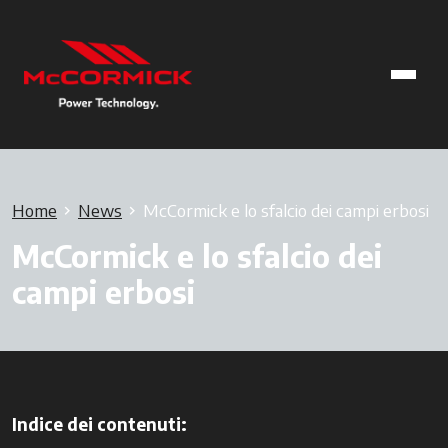
Home
News
McCormick e lo sfalcio dei campi erbosi
McCormick e lo sfalcio dei
campi erbosi
Indice dei contenuti: