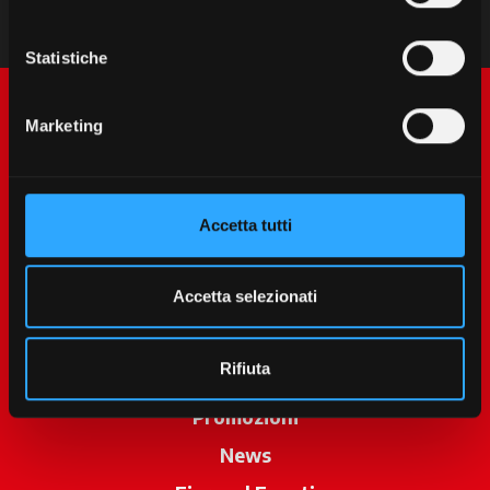
Statistiche
Marketing
Accetta tutti
McCormick World
Accetta selezionati
Prodotti
Rifiuta
Servizi
Promozioni
News