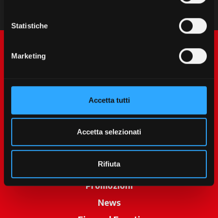
Statistiche
Marketing
Accetta tutti
McCormick World
Accetta selezionati
Prodotti
Rifiuta
Servizi
Promozioni
News