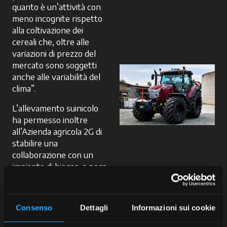
quanto è un’attività con
meno incognite rispetto
alla coltivazione dei
cereali che, oltre alle
variazioni di prezzo del
mercato sono soggetti
anche alle variabilità del
clima”.
L’allevamento suinicolo
ha permesso inoltre
all’Azienda agricola 2G di
stabilire una
collaborazione con un
impianto di biogas, a poca
distanza dal centro
aziendale, fornendo i
liquami per
Consenso
Dettagli
Informazioni sui cookie
l’alimentazione
dell’impianto e ritirando il