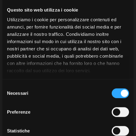
digestato da distribuire
Questo sito web utilizza i cookie
nei campi coltivati.
Utilizziamo i cookie per personalizzare contenuti ed
annunci, per fornire funzionalità dei social media e per
Una collaborazione che richiede molti
analizzare il nostro traffico. Condividiamo inoltre
trasporti su strada ed è proprio per
informazioni sul modo in cui utilizza il nostro sito con i
soddisfare questa necessità che
nostri partner che si occupano di analisi dei dati web,
all’inizio del 2023 l’azienda ha
pubblicità e social media, i quali potrebbero combinarle
acquistato un trattore
McCormick
con altre informazioni che ha fornito loro o che hanno
X7.618 VT-Drive
.
raccolto dal suo utilizzo dei loro servizi.
“Si tratta del quarto trattore McCormick che
Selezione
acquistiamo, afferma Livio. Abbiamo acquistato il primo
Necessari
del
nel 2005 e da allora McCormick è il marchio di
consenso
riferimento per la nostra azienda, in quanto sono
trattori che rispondono perfettamente alle nostre
Preferenze
necessità di robustezza, comodità e affidabilità”.
Quando alla fine dello scorso anno si è presentata la
Statistiche