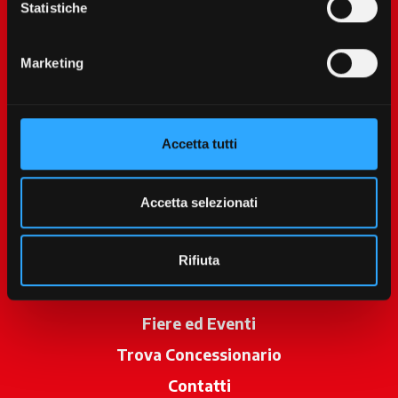
Statistiche
Marketing
Accetta tutti
McCormick World
Prodotti
Accetta selezionati
Servizi
Promozioni
Rifiuta
News
Fiere ed Eventi
Trova Concessionario
si apre in una 
Contatti