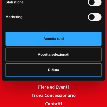
Statistiche
Marketing
Accetta tutti
McCormick World
Prodotti
Accetta selezionati
Servizi
Promozioni
Rifiuta
News
Fiere ed Eventi
Trova Concessionario
si apre in una 
Contatti