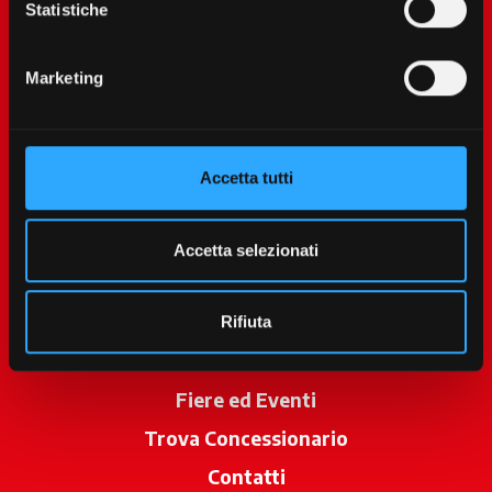
Statistiche
Marketing
Accetta tutti
McCormick World
Prodotti
Accetta selezionati
Servizi
Promozioni
Rifiuta
News
Fiere ed Eventi
Trova Concessionario
si apre in una 
Contatti