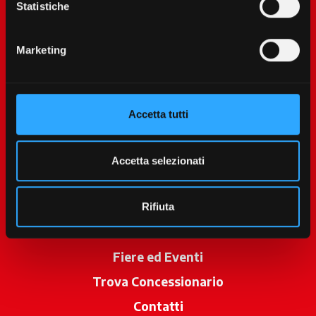
Statistiche
Marketing
Accetta tutti
McCormick World
Prodotti
Accetta selezionati
Servizi
Promozioni
Rifiuta
News
Fiere ed Eventi
Trova Concessionario
si apre in una 
Contatti