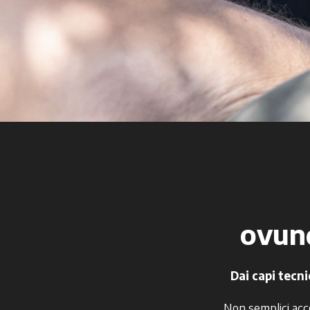
ovunq
Dai capi tecni
Non semplici acce