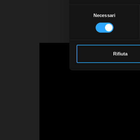
Pu
Selezione
Necessari
del
Og
consenso
Scegli g
Rifiuta