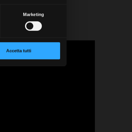
to.
Marketing
si.
uo stile.
Accetta tutti