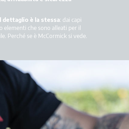
 dettaglio è la stessa
: dai capi
 elementi che sono alleati per il
tile. Perché se è McCormick si vede.