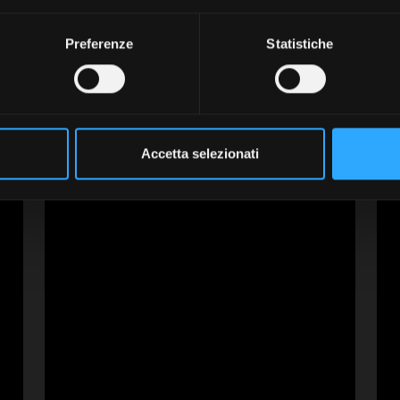
ra classe, in ogni contes
Preferenze
Statistiche
ni articolo racconta un modo di essere, di muoversi, di divertir
li articoli che ti piacciono di più e che rispecchiano davvero il t
Accetta selezionati