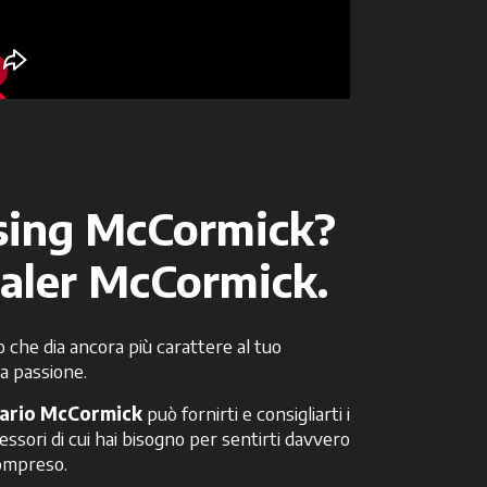
sing McCormick?
ealer McCormick.
o che dia ancora più carattere al tuo
ua passione.
nario McCormick
può fornirti e consigliarti i
essori di cui hai bisogno per sentirti davvero
compreso.