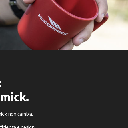
:
rmick.
ick non cambia.
ficienza e design,