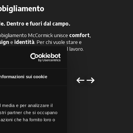
Abbiglia
bbigliamento
Capi tecnici
le. Dentro e fuori dal campo.
professionis
bbigliamento McCormick unisce
comfort
,
Capi tecnici
sign
e
identità
. Per chi vuole stare e
pensati per ch
tirsi alla grande, anche fuori dal lavoro.
garantisce
ma
ponibile per uomo e per donna.
McCormick. Di
Informazioni sui cookie
l media e per analizzare il
nostri partner che si occupano
piace!
azioni che ha fornito loro o