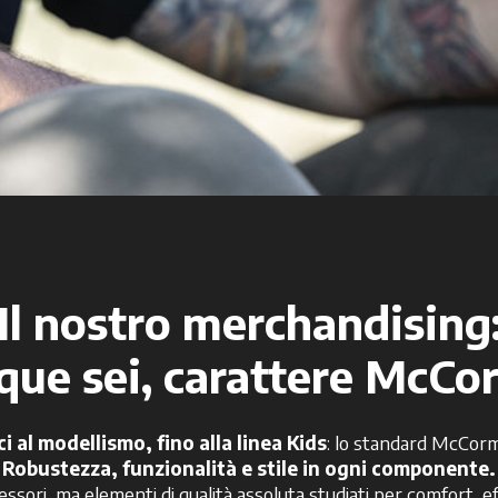
Il nostro merchandising
ue sei, carattere McCo
ci al modellismo, fino alla linea Kids
: lo standard McCorm
Robustezza, funzionalità e stile in ogni componente.
ssori, ma elementi di qualità assoluta studiati per comfort, ef