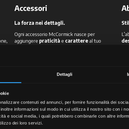
Accessori
A
La forza nei dettagli.
Sti
Ogni accessorio McCormick nasce per
L’a
one,
aggiungere
praticità
e
carattere
al tuo
de
lavoro. Dettagli che fanno la differenza, ogni
sen
giorno.
Dis
Dettagli
ookie
nalizzare contenuti ed annunci, per fornire funzionalità dei socia
inoltre informazioni sul modo in cui utilizza il nostro sito con i 
andising McCormick. Mi 
icità e social media, i quali potrebbero combinarle con altre inform
lizzo dei loro servizi.