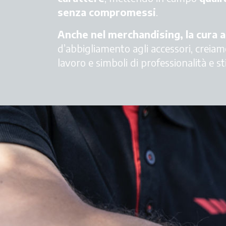
senza compromessi
.
Anche nel merchandising, la cura al
d’abbigliamento agli accessori, creiamo
lavoro e simboli di professionalità e s