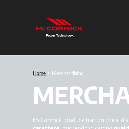
Home
Merchandising
MERCHA
McCormick produce trattori che si di
carattere
,
mettendo in campo
quali