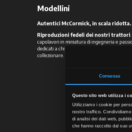
Modellini
Autentici McCormick, in scala ridotta.
Riproduzioni fedeli dei nostri trattori
:
capolavori in miniatura di ingegneria e passi
dedicati a chi la potenza la vuole anche
collezionare.
Consenso
Questo sito web utilizza i c
Utilizziamo i cookie per perso
nostro traffico. Condividiamo 
Merch
di analisi dei dati web, pubbl
che hanno raccolto dal suo uti