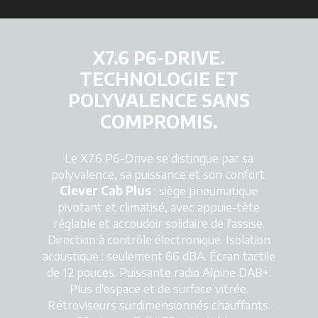
X7.6 P6-DRIVE.
TECHNOLOGIE ET
POLYVALENCE SANS
COMPROMIS.
Le X7.6 P6-Drive se distingue par sa
polyvalence, sa puissance et son confort.
Clever Cab Plus
: siège pneumatique
pivotant et climatisé, avec appuie-tête
réglable et accoudoir solidaire de l'assise.
Direction à contrôle électronique. Isolation
acoustique : seulement 66 dBA. Écran tactile
de 12 pouces. Puissante radio Alpine DAB+.
Plus d'espace et de surface vitrée.
Rétroviseurs surdimensionnés chauffants.