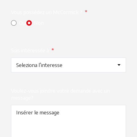
Vous possédez un McCormick ?
*
Oui
Non
Suis intéressée à
*
Voulez-vous joindre votre demande avec un
message?