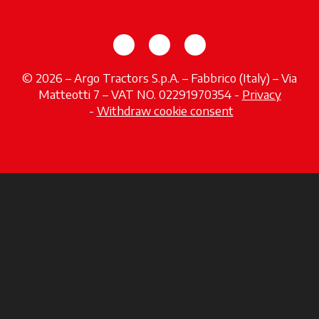
s’ouvre dans un nouvel onglet
s’ouvre dans un nouvel o
s’ouvre dans un no
© 2026 – Argo Tractors S.p.A. – Fabbrico (Italy) – Via
Matteotti 7 – VAT NO. 02291970354 -
Privacy
s’ouvre dans un nouvel onglet
-
Withdraw cookie consent