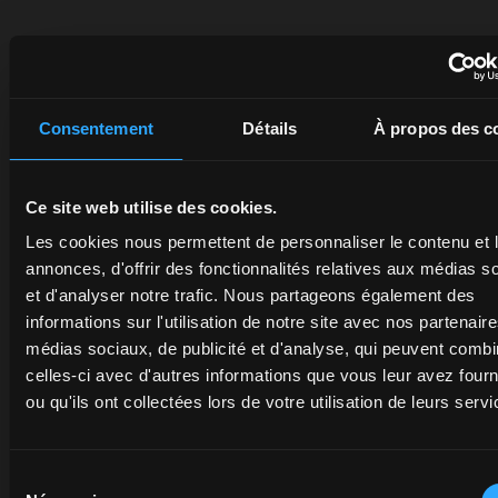
CONCESSIONNAIRES
PROMOTIONS
PIÈCE
Consentement
Détails
À propos des c
DE
Découvrez
Profitez
le
dès
RECH
Ce site web utilise des cookies.
concessionnaire
maintenant
le plus
des
Les cookies nous permettent de personnaliser le contenu et 
La
proche
offres
annonces, d'offrir des fonctionnalités relatives aux médias s
qualité
de
en
et d'analyser notre trafic. Nous partageons également des
certifiée
chez
cours
informations sur l'utilisation de notre site avec nos partenair
des
vous :
sur les
médias sociaux, de publicité et d'analyse, qui peuvent combi
pièces
un
tracteurs
celles-ci avec d'autres informations que vous leur avez four
détachées
expert
et les
ou qu'ils ont collectées lors de votre utilisation de leurs servi
d'origine
à votre
services
McCormick
écoute
McCormick
protège
vous
: les
Sélection
la
proposera
économies