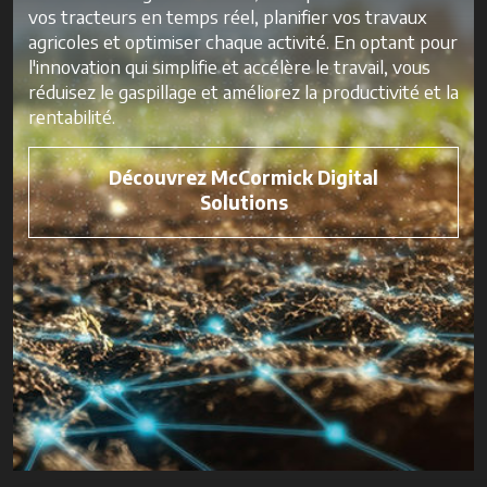
vos tracteurs en temps réel, planifier vos travaux
agricoles et optimiser chaque activité. En optant pour
l'innovation qui simplifie et accélère le travail, vous
réduisez le gaspillage et améliorez la productivité et la
rentabilité.
Découvrez McCormick Digital
Solutions