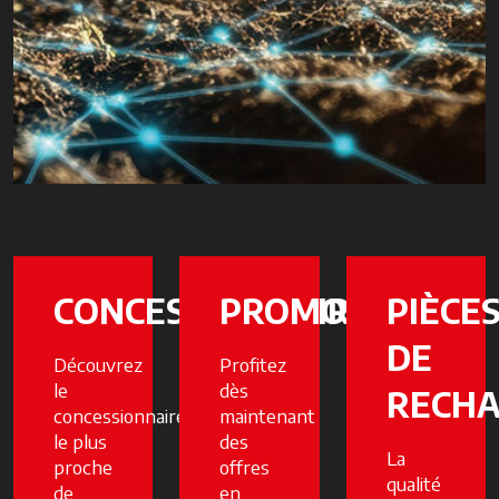
CONCESSIONNAIRES
PROMOTIONS
PIÈCE
DE
Découvrez
Profitez
le
dès
RECH
concessionnaire
maintenant
le plus
des
La
proche
offres
qualité
de
en