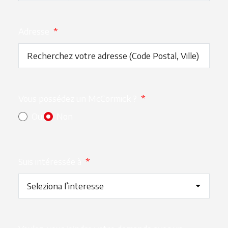
Adresse
*
Vous possédez un McCormick ?
*
Oui
Non
Suis intéressée à
*