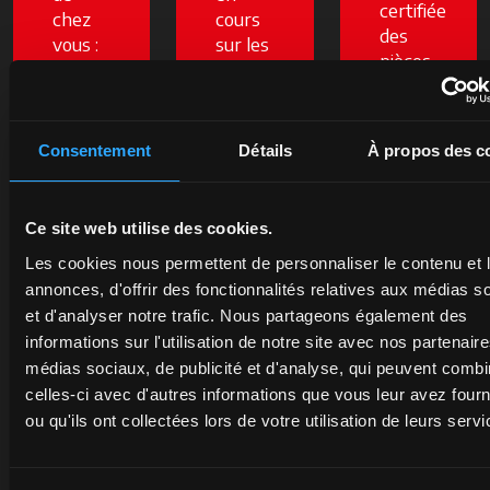
certifiée
chez
cours
des
vous :
sur les
pièces
un
tracteurs
détachées
expert
et les
d'origine
à votre
services
McCormick
écoute
McCormick
Consentement
Détails
À propos des c
protège
vous
: les
la
proposera
économies
valeur
les
sont à
Ce site web utilise des cookies.
de
meilleures
portée
votre
Les cookies nous permettent de personnaliser le contenu et 
solutions
de
tracteur
annonces, d'offrir des fonctionnalités relatives aux médias s
pour
main.
et
et d'analyser notre trafic. Nous partageons également des
votre
Mais
garantit
informations sur l'utilisation de notre site avec nos partenair
activité.
seulement
une
médias sociaux, de publicité et d'analyse, qui peuvent combi
pour
fiabilité
peu de
celles-ci avec d'autres informations que vous leur avez four
En
et un
temps.
ou qu'ils ont collectées lors de votre utilisation de leurs servi
savoir
rendement
plus
accrus.
s’ouvre dans un nouvel onglet
En