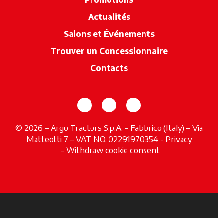
Actualités
Salons et Événements
Trouver un Concessionnaire
s’ouvre dan
Contacts
s’ouvre dans un nouvel onglet
s’ouvre dans un nouvel o
s’ouvre dans un no
© 2026 – Argo Tractors S.p.A. – Fabbrico (Italy) – Via
Matteotti 7 – VAT NO. 02291970354 -
Privacy
s’ouvre dans un nouvel onglet
-
Withdraw cookie consent