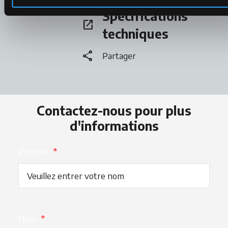
Spécifications
open_in_new
s’ouvre dans un nouvel onglet
techniques
share
Partager
Contactez-nous pour plus
d'informations
Prénom
*
Nom
*