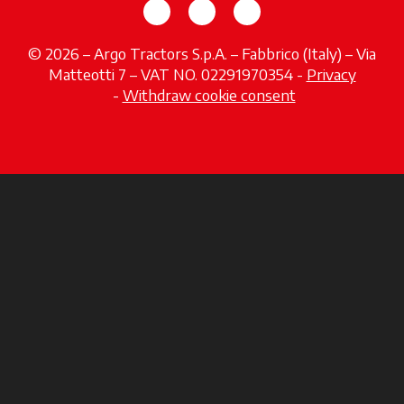
s’ouvre dans un nouvel onglet
s’ouvre dans un nouvel o
s’ouvre dans un no
© 2026 – Argo Tractors S.p.A. – Fabbrico (Italy) – Via
Matteotti 7 – VAT NO. 02291970354 -
Privacy
s’ouvre dans un nouvel onglet
-
Withdraw cookie consent