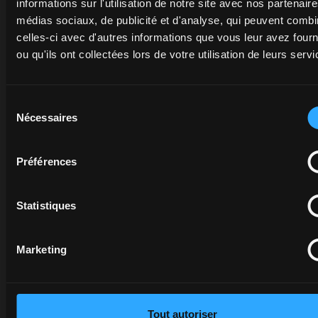
votre
Mais
informations sur l'utilisation de notre site avec nos partenair
garantit
activité.
seulement
médias sociaux, de publicité et d'analyse, qui peuvent combi
une
pour
celles-ci avec d'autres informations que vous leur avez four
fiabilité
peu de
ou qu'ils ont collectées lors de votre utilisation de leurs servi
En
et un
temps.
savoir
rendement
plus
accrus.
Sélection
s’ouvre dans un nouvel onglet
En
Nécessaires
savoir
du
En
plus
consentement
savoir
Préférences
plus
Statistiques
Marketing
Tout autoriser