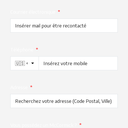
Courrier électronique
*
Téléphone
*
Adresse
*
Vous possédez un McCormick ?
*