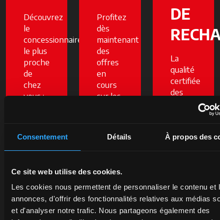
DE
Découvrez
Profitez
le
dès
RECH
concessionnaire
maintenant
le plus
des
La
proche
offres
qualité
de
en
certifiée
chez
cours
des
vous :
sur les
pièces
un
tracteurs
détachées
expert
et les
d'origine
à votre
services
McCormick
Consentement
Détails
À propos des c
écoute
McCormick
protège
vous
: les
la
proposera
économies
valeur
Ce site web utilise des cookies.
les
sont à
de
meilleures
portée
Les cookies nous permettent de personnaliser le contenu et 
votre
solutions
de
annonces, d'offrir des fonctionnalités relatives aux médias s
tracteur
pour
main.
et d'analyser notre trafic. Nous partageons également des
et