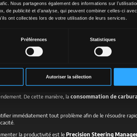
ndantes.
rafic. Nous partageons également des informations sur l'utilisati
, de publicité et d'analyse, qui peuvent combiner celles-ci avec
ils ont collectées lors de votre utilisation de leurs services.
mick pour la durabilit
Préférences
Statistiques
eut apporter à l’agriculture durable consiste en l’
innovat
 précieux allié pour optimiser le travail avec votre tracteur, 
Autoriser la sélection
ics Management
, accessible depuis MyMcCormick, est un s
epérage à l’efficacité du travail, du suivi de la vitesse, de la
rendement. De cette manière, la
consommation de carbur
ifier immédiatement tout problème afin de le résoudre rapide
cacité.
gmenter la productivité est le
Precision Steering Manag