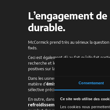
L’engagement de 
durable.
McCormick prend très au sérieux la question de
fixés.
Ceci est également dû au fait qu’elle fait parti
recherche et le développement de produits e
positives sur la vie des gens.
Dans les usines de production, par exemple, l
Consentement
matière d’
émissions
et de
réduction de l
sélective précise, tandis que 44 % sont trait
En outre, dans le cadre des usinages mécaniq
Ce site web utilise des cook
refroidissement
, qui permet d’économiser j
Les cookies nous permettent d