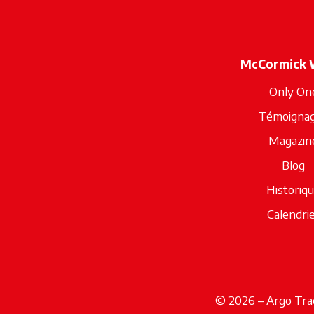
McCormick 
Only On
Témoigna
Magazin
Blog
Historiq
Calendri
© 2026 – Argo Trac