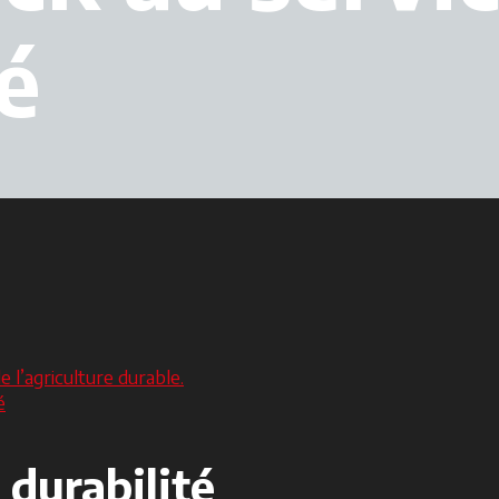
é
l’agriculture durable.
é
 durabilité