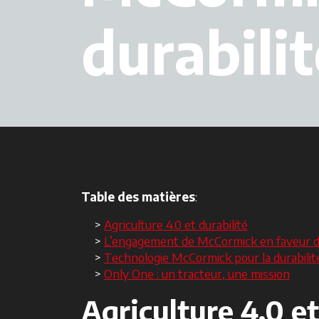
durabilit
Table des matières
:
Agriculture 4.0 et durabilité
L’engagement de McCormick en faveur de 
Technologie McCormick pour la durabilit
Only One : un tracteur, une mission
Agriculture 4.0 et