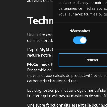
au rebut des cartouches filtrantes correspo
sociaux et d'analyser notre t
partenaires de médias sociaux
vous leur avez fournies ou qu'
Technologie McCor
Sélection
Nécessaires
du
Une autre contribution réelle que McCormick v
consentement
dans ses produits.
L’appli
MyMcCormick
n’est pas seulement un
réduire notre impact environnemental.
Refuser
McCormick Fleet and Remote Diagnost
l’ensemble de la flotte de tracteurs : du géor
moteur et aux calculs de productivité et de 
carbone du chantier réduite.
Les diagnostics permettent également d’ident
tracteur qui n’est pas au maximum de son effi
Une autre fonctionnalité essentielle pour au