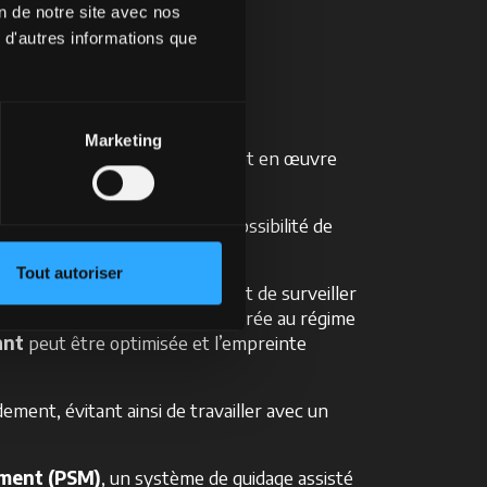
on de notre site avec nos
 d'autres informations que
é
Marketing
ion technologique
qu’elle met en œuvre
mais elle offre également la possibilité de
Tout autoriser
ystème télématique qui permet de surveiller
 consommation de carburant et d’urée au régime
ant
peut être optimisée et l’empreinte
ment, évitant ainsi de travailler avec un
ement (PSM)
, un système de guidage assisté