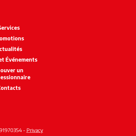
Services
omotions
ctualités
 et Événements
rouver un
essionnaire
s’ouvre dans un nouvel onglet
Contacts
nglet
uvel onglet
2291970354 -
Privacy