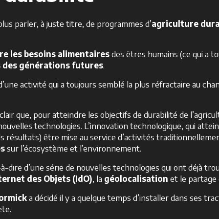
us parler, à juste titre, de programmes d’
agriculture dur
ire les besoins alimentaires
des êtres humains (ce qui a tou
s des générations futures
.
une activité qui a toujours semblé la plus réfractaire au cha
lair que, pour atteindre les objectifs de durabilité de l’agricul
ouvelles technologies. L’innovation technologique, qui atte
 résultats) être mise au service d’activités traditionnellem
es
sur l’écosystème et l’environnement.
t-à-dire d’une série de nouvelles technologies qui ont déjà tr
ternet
des
Objets (IdO)
, la
géolocalisation
et le partage
ormick
a décidé il y a quelque temps d’installer dans ses tract
ète.