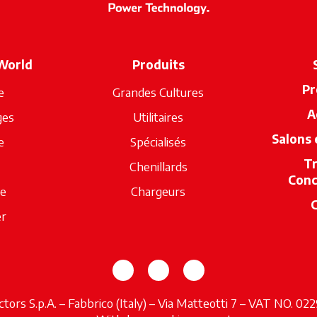
World
Produits
Pr
e
Grandes Cultures
A
ges
Utilitaires
Salons
e
Spécialisés
T
Chenillards
Conc
ue
Chargeurs
er
s’ouvre dans un nouvel onglet
s’ouvre dans un nouvel o
s’ouvre dans un no
tors S.p.A. – Fabbrico (Italy) – Via Matteotti 7 – VAT NO. 0