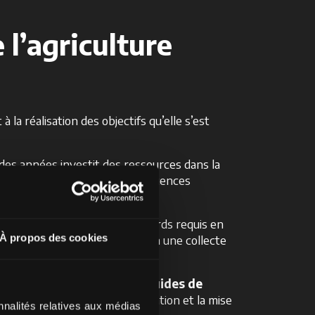
l’agriculture
la réalisation des objectifs qu’elle s’est
s des années investit des ressources dans la
 polluant réduit et des conséquences
ts
, conformément aux standards requis en
À propos des cookies
 le cycle de production grâce à une collecte
 Wall
, de recirculation des
liquides de
eau, tout en réduisant l’utilisation et la mise
nnalités relatives aux médias