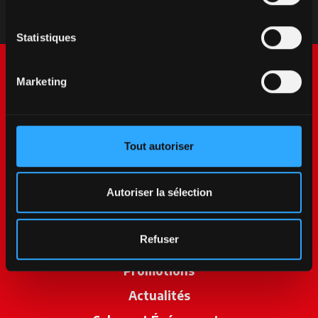
Statistiques
Marketing
Tout autoriser
McCormick World
Autoriser la sélection
Produits
Refuser
Services
Promotions
Actualités