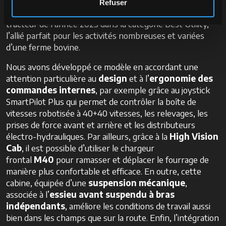
Chez McCormick, lorsque nous pensons aux activités
Refuser
« multi-utility », nous pensons au
X6.4 P6-Drive
, le
tracteur de l’année 2023 dans la catégorie Best Utility,
l’allié parfait pour les activités nombreuses et variées
d’une ferme bovine.
Nous avons développé ce modèle en accordant une
attention particulière au
design
et à l’
ergonomie des
commandes internes
, par exemple grâce au joystick
SmartPilot Plus qui permet de contrôler la boîte de
vitesses robotisée à 40+40 vitesses, les relevages, les
prises de force avant et arrière et les distributeurs
électro-hydrauliques. Par ailleurs, grâce à la
High Vision
Cab
, il est possible d’utiliser le chargeur
frontal
M40
pour ramasser et déplacer le fourrage de
manière plus confortable et efficace. En outre, cette
cabine, équipée d’une
suspension mécanique
,
associée à l’
essieu avant suspendu à bras
indépendants
, améliore les conditions de travail aussi
bien dans les champs que sur la route. Enfin, l’intégration