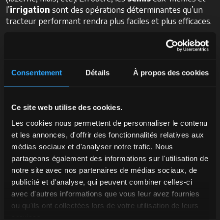
l’
irrigation
sont des opérations déterminantes qu’un
tracteur performant rendra plus faciles et plus efficaces.
La gestion du
fourrage
elle-même est une tâche d’une
importance capitale : la
récolte du foin
et
le
transport
se font de manière beaucoup plus rapide et
Consentement
Détails
À propos des cookies
précise grâce aux différents outils qui peuvent être
installés sur un tracteur.
Quant aux opérations qui, dans une ferme bovine,
Ce site web utilise des cookies.
concernent plus directement les animaux, une machine
Les cookies nous permettent de personnaliser le contenu
de qualité trouve une large application. La
distribution
et les annonces, d'offrir des fonctionnalités relatives aux
du fourrage
est fondamentale pour assurer une
médias sociaux et d'analyser notre trafic. Nous
alimentation adéquate du bétail, cette tâche devenant
partageons également des informations sur l'utilisation de
plus facile grâce aux tracteurs équipés de chariots
notre site avec nos partenaires de médias sociaux, de
mélangeurs, capables de mélanger et de distribuer le
publicité et d'analyse, qui peuvent combiner celles-ci
fourrage de manière homogène.
avec d'autres informations que vous leur avez fournies
La
gestion du fumier
revêt également une importance
ou qu'ils ont collectées lors de votre utilisation de leurs
particulière au sein d’une ferme bovine, surtout
services.