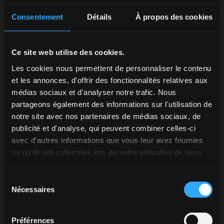
Dans ce contexte, se fier à des tracteurs polyvalents et
Consentement
Détails
À propos des cookies
performants est essentiel pour garantir l’efficacité de la
gestion des terres. Les tracteurs
McCormick X6.4 P6-
Drive
(puissances 135-155 ch) et
X7.6 P6-Drive
et
VT-
Ce site web utilise des cookies.
Drive
(moteurs 165-240 ch), par exemple, se distinguent
par leurs performances, confort et technologies de
Les cookies nous permettent de personnaliser le contenu
pointe, idéaux pour affronter de longues campagnes de
et les annonces, d'offrir des fonctionnalités relatives aux
préparation du sol, des semis et de récolte.
médias sociaux et d'analyser notre trafic. Nous
partageons également des informations sur l'utilisation de
Découvrez le McCormick x7.6
notre site avec nos partenaires de médias sociaux, de
publicité et d'analyse, qui peuvent combiner celles-ci
avec d'autres informations que vous leur avez fournies
ou qu'ils ont collectées lors de votre utilisation de leurs
Nouvelles variétés de céréales
services.
requises par le marché
Sélection
Nécessaires
du
L’innovation génétique et les besoins des
consentement
consommateurs guident la sélection de nouvelles
Préférences