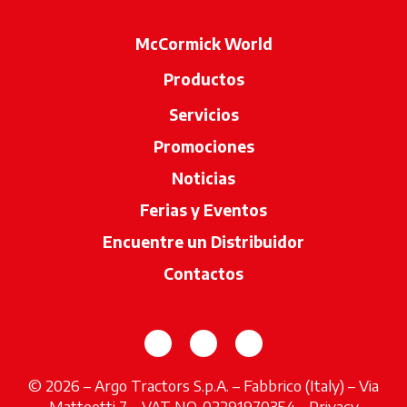
McCormick World
Productos
Servicios
Promociones
Noticias
Ferias y Eventos
Encuentre un Distribuidor
se abre en u
Contactos
se abre en una pestaña nueva
se abre en una pestaña 
se abre en una pes
© 2026 – Argo Tractors S.p.A. – Fabbrico (Italy) – Via
Matteotti 7 – VAT NO. 02291970354 -
Privacy