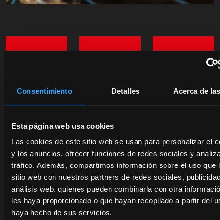
CONCESIONARIOS
PROMOCIONES
REPUE
ORIGI
Descubre
Aprovecha
Consentimiento
Detalles
Acerca de la
el
ahora
La
concesionario
mismo
calidad
más
las
certificada
Esta página web usa cookies
cercano:
ofertas
de los
un
vigentes
Las cookies de este sitio web se usan para personalizar el c
repuestos
experto
en los
y los anuncios, ofrecer funciones de redes sociales y analiza
originales
estará
tractores
tráfico. Además, compartimos información sobre el uso que 
McCormick
a tu
y
sitio web con nuestros partners de redes sociales, publicida
protege
disposición
servicios
análisis web, quienes pueden combinarla con otra informaci
el
para
McCormick:
les haya proporcionado o que hayan recopilado a partir del 
valor
ofrecerte
el
haya hecho de sus servicios.
de tu
las
ahorro