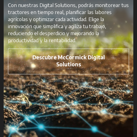
Con nuestras Digital Solutions, podrás monitorear tus
tractores en tiempo real, planificar las labores
agrícolas y optimizar cada actividad. Elige la
innovación que simplifica y agiliza tu trabajo,
reduciendo el desperdicio y mejorando la
productividad y la rentabilidad.
Descubre McCormick Digital
Solutions