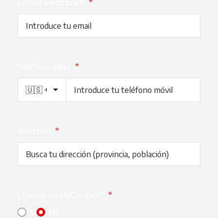
Correo electrónico
*
Teléfono móvil
*
Dirección
*
¿Tienes un McCormick?
*
Sí
No