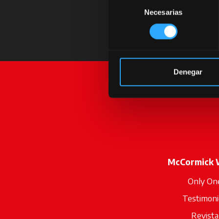
Selección
Necesarias
de
consentimiento
Denegar
McCormick 
Only On
Testimoni
Revista