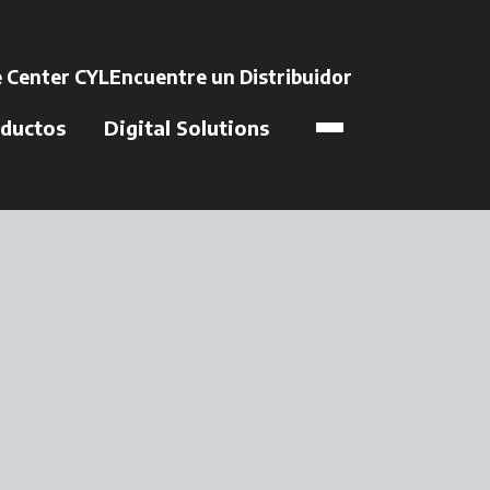
na pestaña nueva
 Center CYL
Encuentre un Distribuidor
se abre en una 
ductos
Digital Solutions