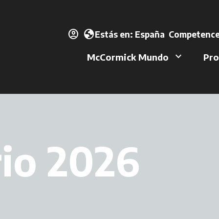
account_circle
se abre en u
globe
Estás en:
España
Competence
keyboard_arrow_down
McCormick Mundo
Pro
io 2026