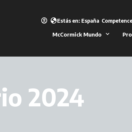
account_circle
se abre en u
globe
Estás en:
España
Competence
keyboard_arrow_down
McCormick Mundo
Pro
io 2024