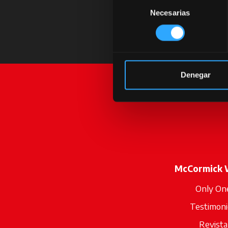
Selección
Necesarias
de
consentimiento
Denegar
McCormick 
Only On
Testimoni
Revista