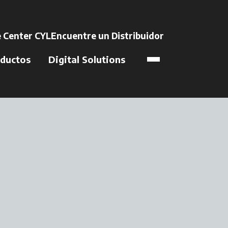
na pestaña nueva
 Center CYL
Encuentre un Distribuidor
se abre en una 
ductos
Digital Solutions