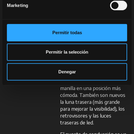
Sky®
en las lunas que reduce
Marketing
la temperatura interior en 6°
y el nivel de ruido
a 67 dB
.
Está equipado con
asiento
Grammer
de nueva
Permitir todas
generación, reposacabezas
giratorio, materiales
soft-
Permitir la selección
touch
y climatización
mejorada. El acceso se facilita
gracias a la apertura de la
Denegar
puerta ampliada 62 mm y al
reposicionamiento de la
manilla en una posición más
cómoda. También son nuevos
la luna trasera (más grande
para mejorar la visibilidad), los
retrovisores y las luces
traseras de led.