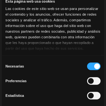
El robusto elevador delantero de Cat.3, que ofrece la
Esta página web usa cookies
máxima versatilidad, tiene una capacidad de elevación
Las cookies de este sitio web se usan para personalizar
de hasta
5000 kg
, mientras que el elevador trasero
el contenido y los anuncios, ofrecer funciones de redes
alcanza los
12 000 kg
, con enganches rápidos y
sociales y analizar el tráfico. Además, compartimos
cilindros adicionales. El sistema hidráulico CCLS
información sobre el uso que haga del sitio web con
(sistema de centro cerrado con línea sensora) ofrece
nuestros partners de redes sociales, publicidad y análisis
un caudal de
212 l/min
, con bomba dedicada a la
web, quienes pueden combinarla con otra información
dirección de
115 l/min
y hasta
6
distribuidores EHR
que les haya proporcionado o que hayan recopilado a
traseros y
3
delanteros, alimentados mediante un
partir del uso que haya hecho de sus servicios.
circuito independiente de la transmisión, con un
depósito específico de 90 litros.
Selección
Necesarias
El punto fuerte es la
de
cabina
Clever Cab
, diseñada
consentimiento
para ofrecer una mayor
Preferencias
superficie acristalada (
+16 %
),
mayor volumen interior (
+14
%
) y más altura (
+76 mm
),
Estadística
con el
recubrimiento
Comfort