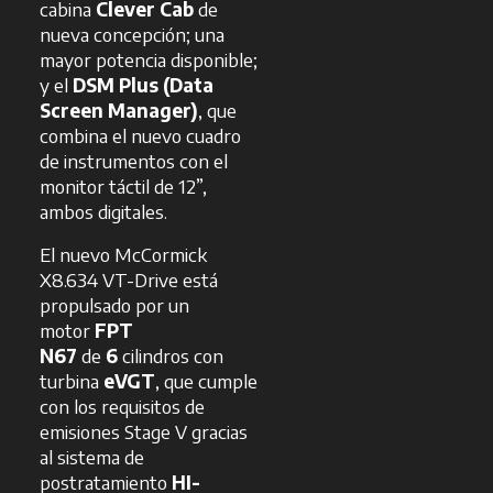
cabina
Clever Cab
de
nueva concepción; una
mayor potencia disponible;
y el
DSM Plus (Data
Screen Manager)
, que
combina el nuevo cuadro
de instrumentos con el
monitor táctil de 12”,
ambos digitales.
El nuevo McCormick
X8.634 VT-Drive está
propulsado por un
motor
FPT
N67
de
6
cilindros con
turbina
eVGT
, que cumple
con los requisitos de
emisiones Stage V gracias
al sistema de
postratamiento
HI-