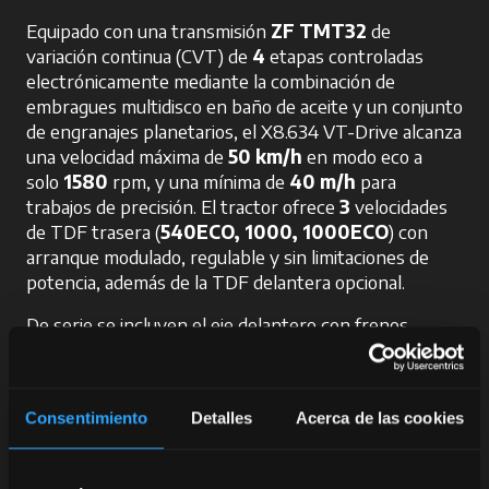
Equipado con una transmisión
ZF TMT32
de
variación continua (CVT) de
4
etapas controladas
electrónicamente mediante la combinación de
embragues multidisco en baño de aceite y un conjunto
de engranajes planetarios, el X8.634 VT-Drive alcanza
una velocidad máxima de
50 km/h
en modo eco a
solo
1580
rpm, y una mínima de
40 m/h
para
trabajos de precisión. El tractor ofrece
3
velocidades
de TDF trasera (
540ECO, 1000, 1000ECO
) con
arranque modulado, regulable y sin limitaciones de
potencia, además de la TDF delantera opcional.
De serie se incluyen el eje delantero con frenos
integrados y la
suspensión delantera con sistema
de paralelogramo
, controlada electrónicamente
desde el reposabrazos multifuncional. La suspensión,
Consentimiento
Detalles
Acerca de las cookies
completamente flotante, se activa automáticamente a
partir de los 15 km/h.