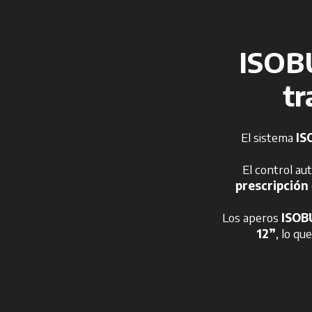
ISOB
tr
El sistema
IS
El control au
prescripción
Los aperos
ISOB
12”
, lo qu