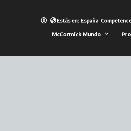
account_circle
se abre en u
globe
Estás en:
España
Competence
keyboard_arrow_down
McCormick Mundo
Pro