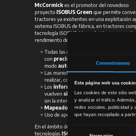
McCormick
es el promotor del novedoso
proyecto
ISOBUS
Green
que permite conver
tractores ya existentes en una explotación ag
sistema ISOBUS de fábrica, en tractores comp
tecnología ISOBUS. Una solución que permite
rendimiento de cada apero.
Todas las operaciones del apero se gest
con
precisión
y
eficiencia
, incluso en
Consentimiento
modo
automático
.
Las maniobras complicadas se hacen más 
realizar, con lo que
se reduce la
fatiga
Esta página web usa cookie
Los
informes
y las
configuraciones
s
Las cookies de este sitio we
vuelven
simples
y se pueden hacer au
sin la intervención de un técnico especial
y analizar el tráfico. Ademá
Mapeado
de los datos de campo
redes sociales, publicidad y
Uso de aperos de
otras marcas
que hayan recopilado a parti
En el ámbito de la
agricultura de precisió
Selección
tecnologías
ISOBUS
desempeñan un papel cru
Necesarias
de