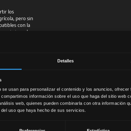
tir los
rícola, pero sin
atibles con la
 maximizar el
ionan
Detalles
fáciles de
 del operador
.
s
e
b se usan para personalizar el contenido y los anuncios, ofrecer
tónomamente,
izado.
s, compartimos información sobre el uso que haga del sitio web 
 análisis web, quienes pueden combinarla con otra información q
r del uso que haya hecho de sus servicios.
n
, las
cial. Entre
Preferencias
Estadística