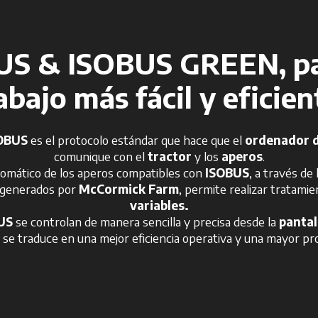
US & ISOBUS GREEN, pa
abajo más fácil y eficien
OBUS
es el protocolo estándar que hace que el
ordenador d
comunique con el
tractor
y los
aperos
.
tomático de los aperos compatibles con
ISOBUS
, a través de 
generados por
McCormick Farm
, permite realizar tratami
variables.
US
se controlan de manera sencilla y precisa desde la
pantal
e se traduce en una mejor eficiencia operativa y una mayor pr