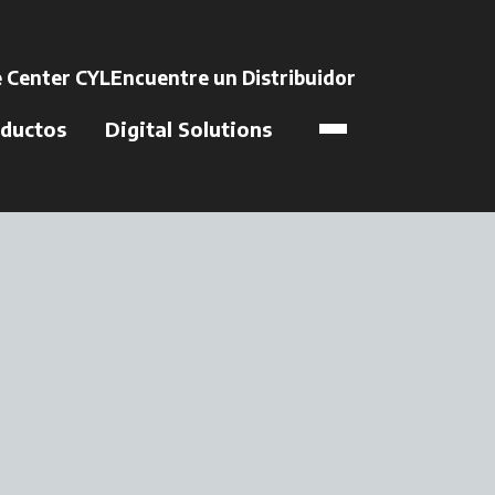
na pestaña nueva
 Center CYL
Encuentre un Distribuidor
se abre en una 
ductos
Digital Solutions