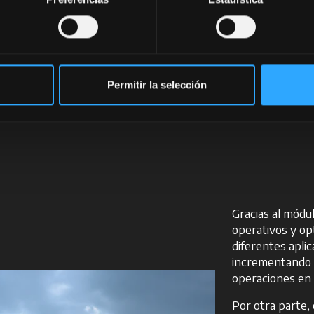
k Controller
 clave.
erfaz
maquinaria
te al
Permitir la selección
aperos
, desde
iante una
única
Gracias al módu
operativos y op
diferentes aplic
incrementando l
operaciones en 
Por otra parte,