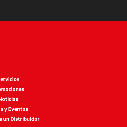
ervicios
omociones
Noticias
as y Eventos
 un Distribuidor
se abre en una pestaña nueva