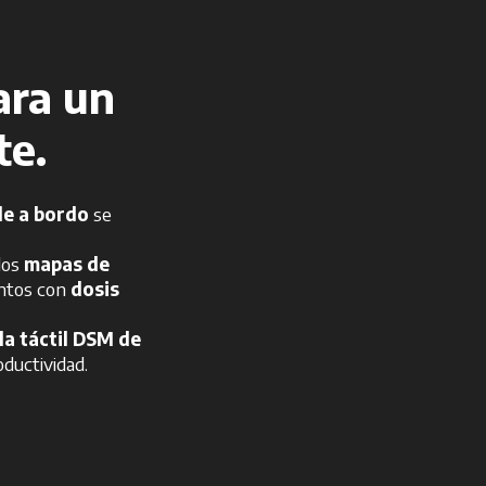
ra un
te.
e a bordo
se
los
mapas de
entos con
dosis
la táctil DSM de
oductividad.