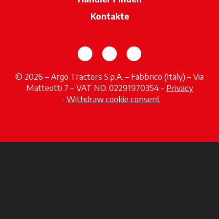
Kontakte
wird in einer neuen Registerka
wird in einer neuen Regi
wird in einer neuen
© 2026 – Argo Tractors S.p.A. – Fabbrico (Italy) – Via
Matteotti 7 – VAT NO. 02291970354 -
Privacy
wird in einer neuen Registerkarte geöffnet
-
Withdraw cookie consent