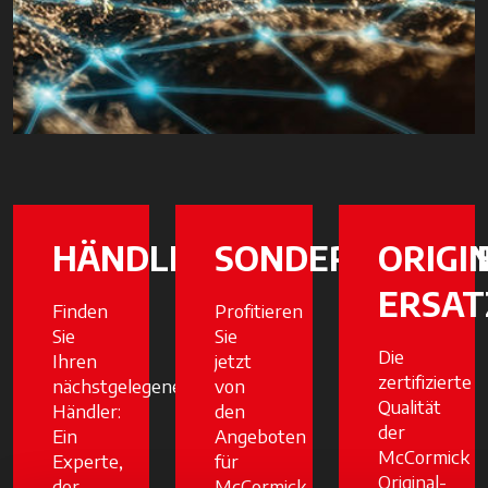
HÄNDLER
SONDERAKTION
ORIGI
ERSAT
Finden
Profitieren
Sie
Sie
Die
Ihren
jetzt
zertifizierte
nächstgelegenen
von
Qualität
Händler:
den
der
Ein
Angeboten
McCormick
Experte,
für
Original-
der
McCormick-