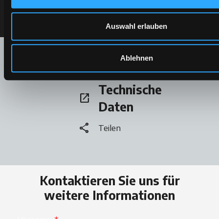
Auswahl erlauben
Prospekt
open_in_new
wird in einer neuen Registerkarte geö
Ablehnen
share
Teilen
Technische
open_in_new
wird in einer neuen Registerkarte geö
Daten
share
Teilen
Kontaktieren Sie uns für
weitere Informationen