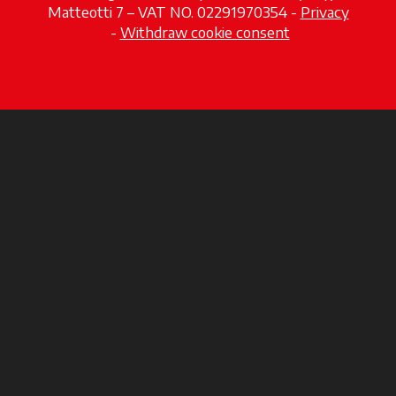
Matteotti 7 – VAT NO. 02291970354 -
Privacy
wird in einer neuen Registerkarte geöffnet
-
Withdraw cookie consent