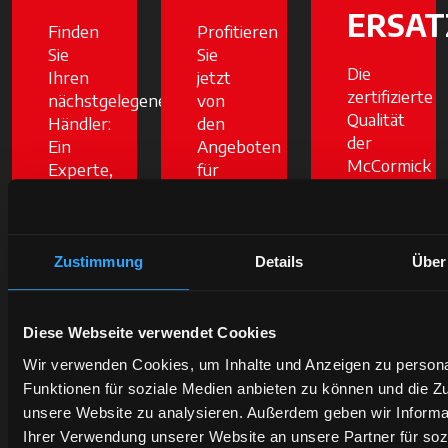
ERSAT
Finden
Profitieren
Sie
Sie
Die
Ihren
jetzt
zertifizierte
nächstgelegenen
von
Qualität
Händler:
den
der
Ein
Angeboten
McCormick
Experte,
für
Original-
der
McCormick-
Ersatzteile
bereit
Traktoren
schützt
ist,
und -
den
Ihnen
Dienstleistungen
Zustimmung
Details
Über
Wert
zuzuhören,
-
Ihres
wird
Sparen
Traktors
Ihnen
ist in
Diese Webseite verwendet Cookies
und
die
Reichweite,
Wir verwenden Cookies, um Inhalte und Anzeigen zu persona
garantiert
besten
aber
Funktionen für soziale Medien anbieten zu können und die Zug
bessere
Lösungen
nur für
unsere Website zu analysieren. Außerdem geben wir Informa
Zuverlässigke
für Ihr
kurze
Ihrer Verwendung unserer Website an unsere Partner für soz
und
Unternehmen
Zeit.