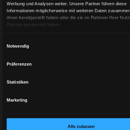
Werbung und Analysen weiter. Unsere Partner führen diese
höhere
vorschlagen.
Leistung.
Informationen möglicherweise mit weiteren Daten zusammen,
Erfahren
ihnen bereitgestellt haben oder die sie im Rahmen Ihrer Nut
Erfahren
Sie
Dienste gesammelt haben.
Erfahr
Sie
mehr
Sie
mehr
mehr
Einwilligungsauswahl
wird in einer neuen Registerkarte geöffne
Notwendig
Präferenzen
Statistiken
Marketing
wird in einer neuen Registerkarte geö
Alle zulassen